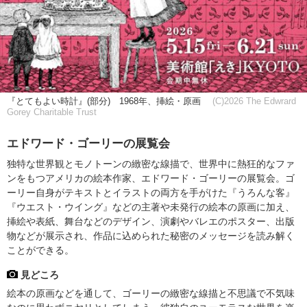
『とてもよい時計』(部分) 1968年、挿絵・原画
(C)2026 The Edwrard
Gorey Charitable Trust
エドワード・ゴーリーの展覧会
独特な世界観とモノトーンの緻密な線描で、世界中に熱狂的なファ
ンをもつアメリカの絵本作家、エドワード・ゴーリーの展覧会。ゴ
ーリー自身がテキストとイラストの両方を手がけた『うろんな客』
『ウエスト・ウイング』などの主著や未発行の絵本の原画に加え、
挿絵や表紙、舞台などのデザイン、演劇やバレエのポスター、出版
物などが展示され、作品に込められた秘密のメッセージを読み解く
ことができる。
見どころ
絵本の原画などを通して、ゴーリーの緻密な線描と不思議で不気味