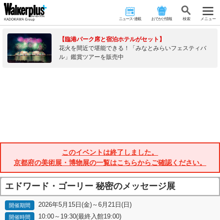
ニュース･連載
おでかけ情報
検 索
メニュー
【臨港パーク席と宿泊ホテルがセット】
花火を間近で堪能できる！「みなとみらいフェスティバ
ル」鑑賞ツアーを販売中
このイベントは終了しました。
京都府の美術展・博物展の一覧はこちらからご確認ください。
エドワード・ゴーリー 秘密のメッセージ展
2026年5月15日(金)～6月21日(日)
開催期間
10:00～19:30(最終入館19:00)
開催時間