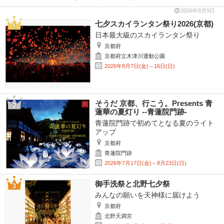
2026年8月9日
七夕スカイランタン祭り2026(京都)
日本最大級のスカイランタン祭り
京都府
京都府立木津川運動公園
2026年8月7日(金)～16日(日)
そうだ 京都、行こう。Presents 青
蓮華の夏灯り --青蓮院門跡-
青蓮院門跡で初めてとなる夏のライト
アップ
京都府
青蓮院門跡
2026年7月17日(金)～8月23日(日)
御手洗祭と北野七夕祭
みんなの願いを天神様に届けよう
京都府
北野天満宮