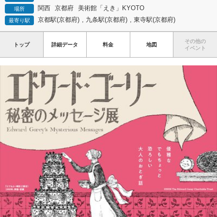
関西
京都府
美術館「えき」KYOTO
場所
京都駅(京都府)
,
九条駅(京都府)
,
東寺駅(京都府)
最寄り駅
その他の
トップ
詳細データ
料金
地図
イベント