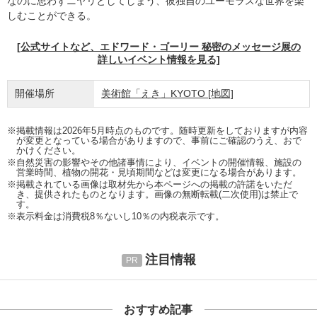
なのに思わずニヤリとしてしまう、彼独自のユーモラスな世界を楽
しむことができる。
[公式サイトなど、エドワード・ゴーリー 秘密のメッセージ展の
詳しいイベント情報を見る]
開催場所
美術館「えき」KYOTO
[地図]
※掲載情報は2026年5月時点のものです。随時更新をしておりますが内容
が変更となっている場合がありますので、事前にご確認のうえ、おで
かけください。
※自然災害の影響やその他諸事情により、イベントの開催情報、施設の
営業時間、植物の開花・見頃期間などは変更になる場合があります。
※掲載されている画像は取材先から本ページへの掲載の許諾をいただ
き、提供されたものとなります。画像の無断転載(二次使用)は禁止で
す。
※表示料金は消費税8％ないし10％の内税表示です。
注目情報
おすすめ記事