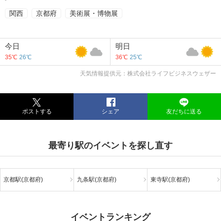
関西
京都府
美術展・博物展
今日
明日
35℃
26℃
36℃
25℃
天気情報提供元：株式会社ライフビジネスウェザー
ポストする
シェア
友だちに送る
最寄り駅のイベントを探し直す
京都駅(京都府)
九条駅(京都府)
東寺駅(京都府)
イベントランキング