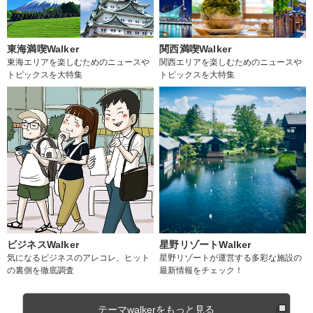
東海満喫Walker
関西満喫Walker
東海エリアを楽しむためのニュースや
関西エリアを楽しむためのニュースや
トピックスを大特集
トピックスを大特集
ビジネスWalker
星野リゾートWalker
気になるビジネスのアレコレ、ヒット
星野リゾートが運営する多彩な施設の
の裏側を徹底調査
最新情報をチェック！
テーマwalkerをもっと見る