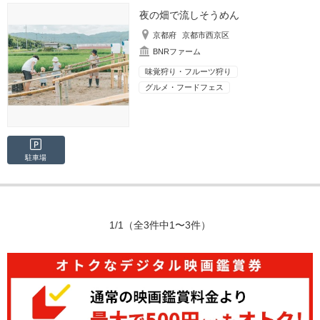
夜の畑で流しそうめん
京都府
京都市西京区
BNRファーム
味覚狩り・フルーツ狩り
グルメ・フードフェス
駐車場
1/1
（全3件中1〜3件）