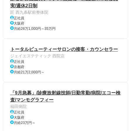
実/週休2日制
匠 西九条駅前整体院
正社員
大阪府
月給26万1,000円～35万円
トータルビューティーサロンの接客・カウンセラー
ジェイエステティック 西院店
正社員
京都府
月給21万2,000円～
「9月急募」/診療放射線技師/日勤常勤/病院/エコー検
査/マンモグラフィー
福田病院
正社員
大阪府
月給23万円～