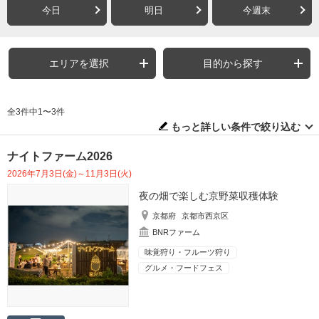
今日
明日
今週末
エリアを選択
目的から探す
全3件中1〜3件
もっと詳しい条件で絞り込む
ナイトファーム2026
2026年7月3日(金)～11月3日(火)
夜の畑で楽しむ京野菜収穫体験
京都府
京都市西京区
BNRファーム
味覚狩り・フルーツ狩り
グルメ・フードフェス