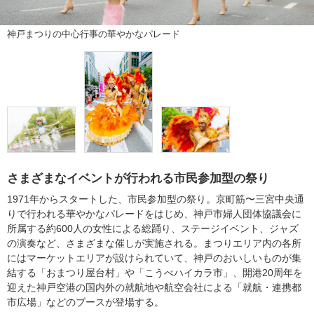
神戸まつりの中心行事の華やかなパレード
さまざまなイベントが行われる市民参加型の祭り
1971年からスタートした、市民参加型の祭り。京町筋〜三宮中央通
りで行われる華やかなパレードをはじめ、神戸市婦人団体協議会に
所属する約600人の女性による総踊り、ステージイベント、ジャズ
の演奏など、さまざまな催しが実施される。まつりエリア内の各所
にはマーケットエリアが設けられていて、神戸のおいしいものが集
結する「おまつり屋台村」や「こうべハイカラ市」、開港20周年を
迎えた神戸空港の国内外の就航地や航空会社による「就航・連携都
市広場」などのブースが登場する。