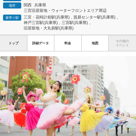
関西
兵庫県
場所
三宮旧居留地・ウォーターフロントエリア周辺
三宮・花時計前駅(兵庫県)
,
貿易センター駅(兵庫県)
,
最寄り駅
神戸三宮駅(兵庫県)
,
三宮駅(兵庫県)
,
旧居留地・大丸前駅(兵庫県)
その他の
トップ
詳細データ
料金
地図
イベント