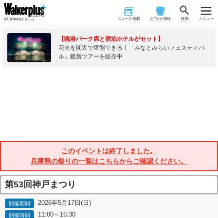
ニュース･連載
おでかけ情報
検 索
メニュー
【臨港パーク席と宿泊ホテルがセット】
花火を間近で堪能できる！「みなとみらいフェスティバ
ル」鑑賞ツアーを販売中
このイベントは終了しました。
兵庫県の祭りの一覧はこちらからご確認ください。
第53回神戸まつり
2026年5月17日(日)
開催期間
11:00～16:30
開催時間