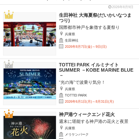
2026年8月9日
生田神社 大海夏祭(だいかいなつま
つり)
国際都市神戸を象徴する夏祭り
兵庫県
生田神社
2026年8月7日(金)～9日(日)
TOTTEI PARK イルミナイト
SUMMER －KOBE MARINE BLUE
－
“光の海”で波乗り気分！
兵庫県
TOTTEI PARK
2026年6月1日(月)～8月31日(月)
神戸港ウィークエンド花火
週末に堪能する神戸港の花火と夜景
兵庫県
メリケンパーク