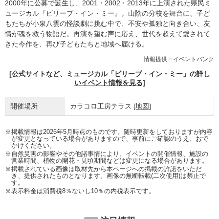
2000年に公募で誕生し、2001・2002・2013年に上演された県民ミ
ュージカル『ビリーブ・イン・ミー』。山陰の分校を舞台に、子ど
もたちが小泉八雲の怪談劇に挑む中で、不安や孤独と向き合い、友
情が魂を救う物語だ。再演を望む声に応え、世代を超えて愛されて
きた今作を、再び子どもたちと地域へ届ける。
情報提供＝イベントバンク
[公式サイトなど、ミュージカル「ビリーブ・イン・ミー」の詳し
いイベント情報を見る]
開催場所
カラコロ工房テラス
[地図]
※掲載情報は2026年5月時点のものです。随時更新をしておりますが内容
が変更となっている場合がありますので、事前にご確認のうえ、おで
かけください。
※自然災害の影響やその他諸事情により、イベントの開催情報、施設の
営業時間、植物の開花・見頃期間などは変更になる場合があります。
※掲載されている画像は取材先から本ページへの掲載の許諾をいただ
き、提供されたものとなります。画像の無断転載(二次使用)は禁止で
す。
※表示料金は消費税8％ないし10％の内税表示です。