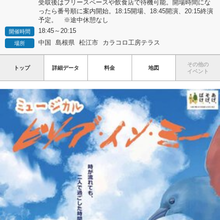
受取後はフリースペースや飲食店で待機可能。開場時間にな
ったら番号順に案内開始。18:15開場、18:45開演、20:15終演
予定。 ※途中休憩なし
18:45～20:15
開催時間
中国
島根県
松江市
カラコロ工房テラス
場所
その他の
トップ
詳細データ
料金
地図
イベント