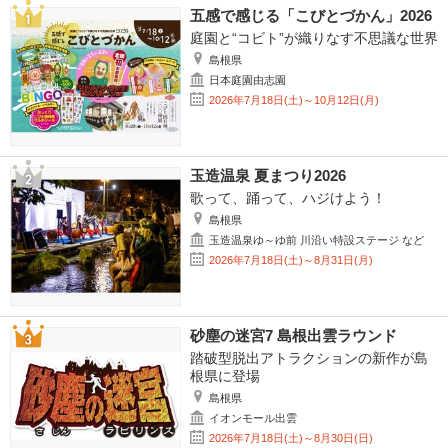
五感で感じる「こびとづかん」2026
庭園と“コビト”が織りなす不思議な世界
島根県
日本庭園由志園
2026年7月18日(土)～10月12日(月)
玉造温泉 夏まつり2026
歌って、踊って、ハジけよう！
島根県
玉造温泉ゆ～ゆ前 川沿い特設ステージ など
2026年7月18日(土)～8月31日(月)
砂塵の迷宮7 島根出雲ラウンド
踏破型脱出アトラクションの新作が島
根県に登場
島根県
イオンモール出雲
2026年7月18日(土)～8月30日(日)