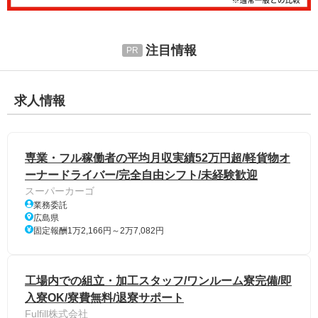
注目情報
求人情報
専業・フル稼働者の平均月収実績52万円超/軽貨物オ
ーナードライバー/完全自由シフト/未経験歓迎
スーパーカーゴ
業務委託
広島県
固定報酬1万2,166円～2万7,082円
工場内での組立・加工スタッフ/ワンルーム寮完備/即
入寮OK/寮費無料/退寮サポート
Fulfill株式会社