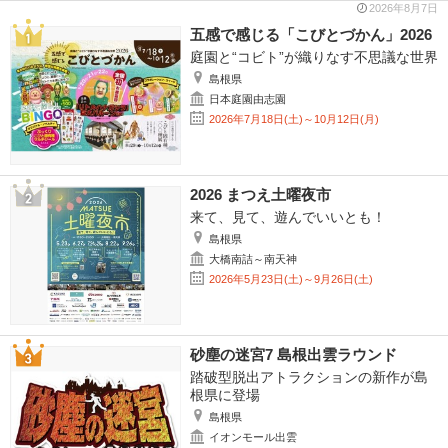
2026年8月7日
五感で感じる「こびとづかん」2026
庭園と“コビト”が織りなす不思議な世界
島根県
日本庭園由志園
2026年7月18日(土)～10月12日(月)
2026 まつえ土曜夜市
来て、見て、遊んでいいとも！
島根県
大橋南詰～南天神
2026年5月23日(土)～9月26日(土)
砂塵の迷宮7 島根出雲ラウンド
踏破型脱出アトラクションの新作が島
根県に登場
島根県
イオンモール出雲