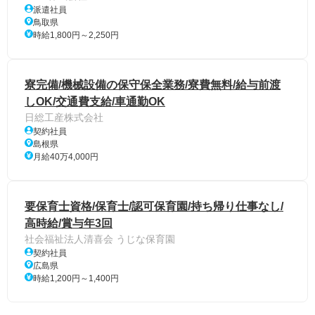
派遣社員
鳥取県
時給1,800円～2,250円
寮完備/機械設備の保守保全業務/寮費無料/給与前渡
しOK/交通費支給/車通勤OK
日総工産株式会社
契約社員
島根県
月給40万4,000円
要保育士資格/保育士/認可保育園/持ち帰り仕事なし/
高時給/賞与年3回
社会福祉法人清喜会 うじな保育園
契約社員
広島県
時給1,200円～1,400円