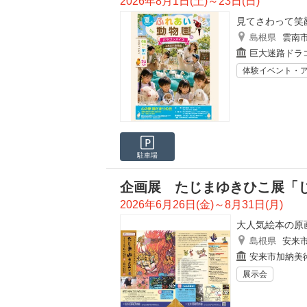
2026年8月1日(土)～23日(日)
見てさわって笑
島根県
雲南
巨大迷路ドラ
体験イベント・
駐車場
企画展 たじまゆきひこ展「
2026年6月26日(金)～8月31日(月)
大人気絵本の原
島根県
安来
安来市加納美
展示会