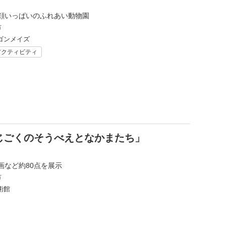
顔いっぱいのふれあい動物園
市
ゴンメイズ
アクティビティ
じごくのそうべえとなかまたち」
画など約80点を展示
市
術館