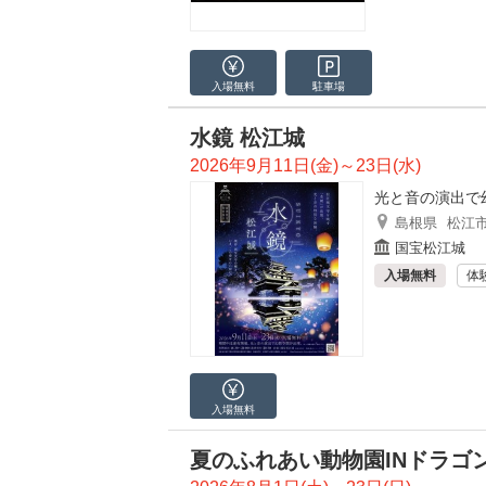
入場無料
駐車場
水鏡 松江城
2026年9月11日(金)～23日(水)
光と音の演出で
島根県
松江
国宝松江城
入場無料
体
入場無料
夏のふれあい動物園INドラゴ