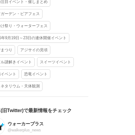
の注目イベント・催しまとめ
アガーデン・ビアフェス
かけ祭り・ウォーターフェス
26年9月19日～23日の連休開催イベント
夕まつり
アジサイの見頃
アル謎解きイベント
スイーツイベント
酒イベント
恐竜イベント
ラネタリウム・天体観測
X(旧Twitter)で最新情報をチェック
ウォーカープラス
@walkerplus_news