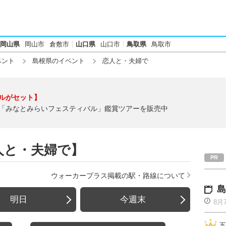
岡山県
岡山市
倉敷市
山口県
山口市
鳥取県
鳥取市
ベント
島根県のイベント
恋人と・夫婦で
ルがセット】
「みなとみらいフェスティバル」鑑賞ツアーを販売中
人と・夫婦で】
ウォーカープラス掲載の駅・路線について
島
明日
今週末
8月
五