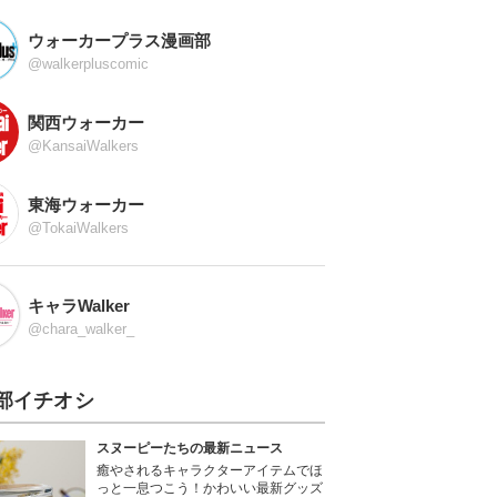
ウォーカープラス漫画部
@walkerpluscomic
関西ウォーカー
@KansaiWalkers
東海ウォーカー
@TokaiWalkers
キャラWalker
@chara_walker_
部イチオシ
スヌーピーたちの最新ニュース
癒やされるキャラクターアイテムでほ
っと一息つこう！かわいい最新グッズ