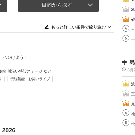
目的から探す
2
砂
もっと詳しい条件で絞り込む
玉
一
、ハジけよう！
島
市
8月
ゆ前 川沿い特設ステージ など
り
伝統芸能・お笑いライブ
波
三
見
地
松
026