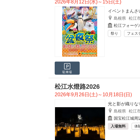
2026年8月12日(水)～15日(土)
イベントまんさ
島根県
松江
松江フォーゲ
祭り
フェス
駐車場
松江水燈路2026
2026年9月26日(土)～10月18日(日)
光と影が織りな
島根県
松江
国宝松江城周
入場無料
体