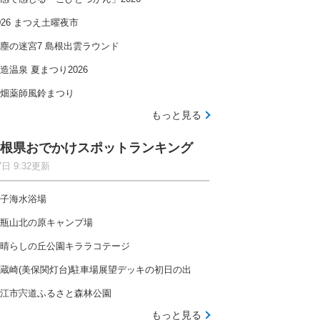
026 まつえ土曜夜市
塵の迷宮7 島根出雲ラウンド
造温泉 夏まつり2026
畑薬師風鈴まつり
もっと見る
根県おでかけスポットランキング
7日 9:32更新
子海水浴場
瓶山北の原キャンプ場
晴らしの丘公園キララコテージ
蔵崎(美保関灯台)駐車場展望デッキの初日の出
江市宍道ふるさと森林公園
もっと見る