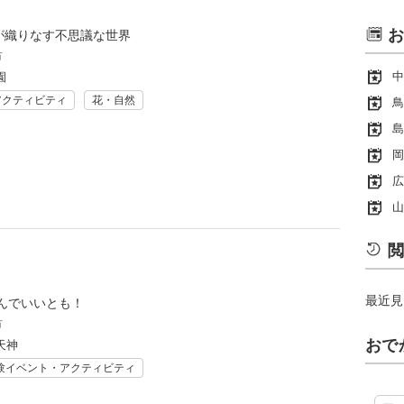
お
”が織りなす不思議な世界
市
中
園
アクティビティ
花・自然
鳥
島
岡
広
山
閲
最近見
んでいいとも！
市
おで
天神
験イベント・アクティビティ