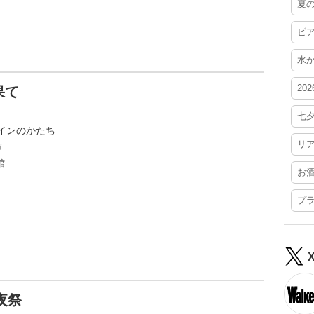
夏
ビ
水
20
果て
七
インのかたち
リ
市
館
お
プ
夜祭