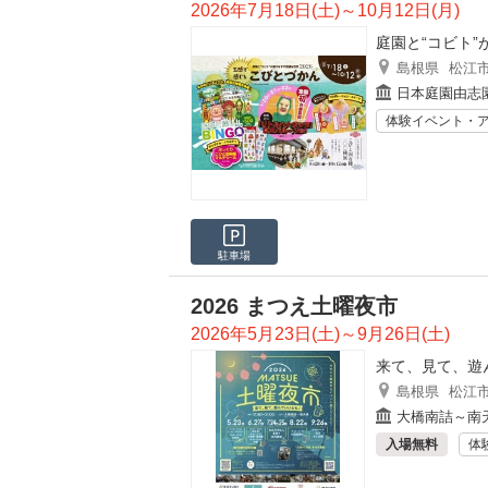
2026年7月18日(土)～10月12日(月)
庭園と“コビト
島根県
松江
日本庭園由志
体験イベント・
駐車場
2026 まつえ土曜夜市
2026年5月23日(土)～9月26日(土)
来て、見て、遊
島根県
松江
大橋南詰～南
入場無料
体