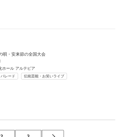
の唄・安来節の全国大会
市
化ホール アルテピア
・パレード
伝統芸能・お笑いライブ
2
3