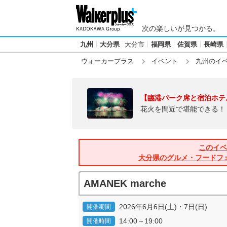
次の楽しいが見つかる。
九州
大分県
大分市
福岡県
佐賀県
長崎県
ウォーカープラス
イベント
九州のイ
【臨港パーク席と宿泊ホテ
花火を間近で堪能できる！
このイベ
大分県のグルメ・フードフ
AMANEK marche
2026年6月6日(土)・7日(日)
開催期間
14:00～19:00
開催時間