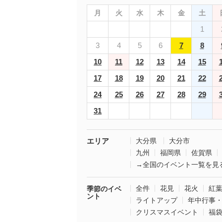
月
火
水
木
金
土
1
3
4
5
6
7
8
10
11
12
13
14
15
17
18
19
20
21
22
24
25
26
27
28
29
31
エリア
大分県
大分市
九州
福岡県
佐賀県
→全国のイベント一覧を見
全件
花見
花火
紅
季節のイベ
ント
ライトアップ
年中行事
クリスマスイベント
福