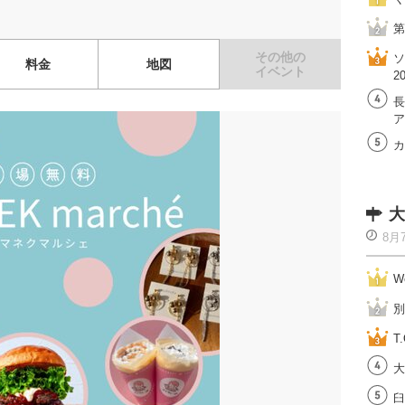
第
その他の
ソ
料金
地図
イベント
2
長
ア
カ
大
8月
W
別
T.
大
臼