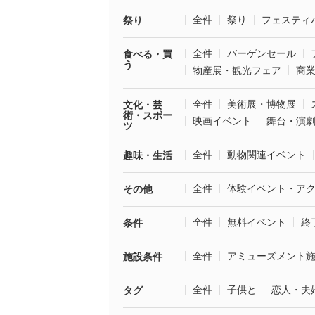
全件
祭り
フェスティ
祭り
全件
バーゲンセール
食べる・買
う
物産展・観光フェア
商
全件
美術展・博物展
文化・芸
術・スポー
映画イベント
舞台・演
ツ
全件
動物関連イベント
趣味・生活
全件
体験イベント・ア
その他
全件
無料イベント
終
条件
全件
アミューズメント
施設条件
全件
子供と
恋人・夫
タグ