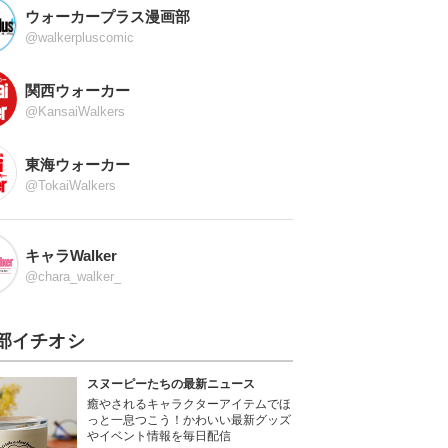
ウォーカープラス漫画部
@walkerpluscomic
関西ウォーカー
@KansaiWalkers
東海ウォーカー
@TokaiWalkers
キャラWalker
@chara_walker_
部イチオシ
スヌーピーたちの最新ニュース
癒やされるキャラクターアイテムでほ
っと一息つこう！かわいい最新グッズ
やイベント情報を毎日配信