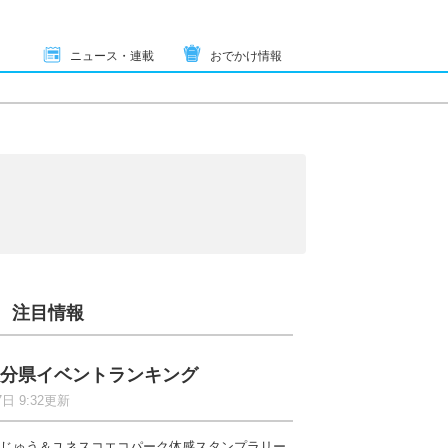
ニュース・連載
おでかけ情報
注目情報
分県イベントランキング
7日 9:32更新
じゅう＆ユネスコエコパーク体感スタンプラリー