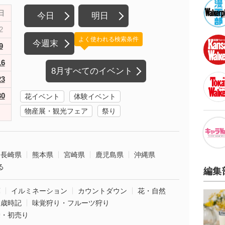
日
今日
明日
2
よく使われる検索条件
今週末
9
16
8月すべてのイベント
23
30
花イベント
体験イベント
物産展・観光フェア
祭り
長崎県
熊本県
宮崎県
鹿児島県
沖縄県
る
編集
葉
イルミネーション
カウントダウン
花・自然
・歳時記
味覚狩り・フルーツ狩り
袋・初売り