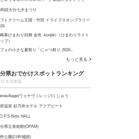
45回大分七夕まつり
フトクリーム王国・竹田 ドライブスタンプラリー
026
崎鼻ひまわり回廊 金色 -konjiki-（ひまわりライト
ップ）
フェの小さな夏祭り「にゃつ祭り 2026」
もっと見る
分県おでかけスポットランキング
7日 9:32更新
enavillage(ウェナヴィレッジ)くじゅう
府温泉 杉乃井ホテル アクアビート
O.P.S Bitts HALL
分県立美術館(OPAM)
杵公園(臼杵城跡)