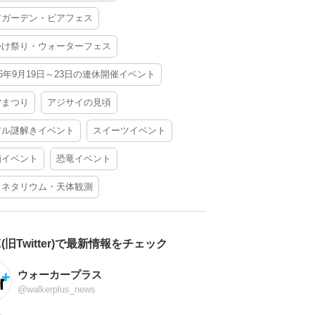
アガーデン・ビアフェス
かけ祭り・ウォーターフェス
26年9月19日～23日の連休開催イベント
夕まつり
アジサイの見頃
アル謎解きイベント
スイーツイベント
酒イベント
恐竜イベント
ラネタリウム・天体観測
X(旧Twitter)で最新情報をチェック
ウォーカープラス
@walkerplus_news