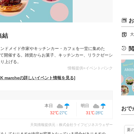
お
大
集結
閲
ハンドメイド作家やキッチンカー・カフェを一堂に集めた
間に渡って開催する。雑貨からお菓子、キッチンカー、リラクゼーシ
盛り上げる。
情報提供=イベントバンク
K marcheの詳しいイベント情報を見る]
本日
明日
おで
32℃
31℃
27℃
28℃
天気情報提供元：株式会社ライフビジネスウェザー
夏
更新をしておりますが内容が変更となっている場合がありますの