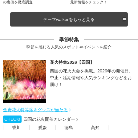
の裏側を徹底調査
最新情報をチェック！
テーマwalkerをもっと見る
季節特集
季節を感じる人気のスポットやイベントを紹介
花火特集2026【四国】
四国の花火大会を掲載。2026年の開催日、
中止・延期情報や人気ランキングなどをお
届け！
金麦花火特等席＆グッズが当たる
CHECK!
四国の花火開催カレンダー
香川
愛媛
徳島
高知