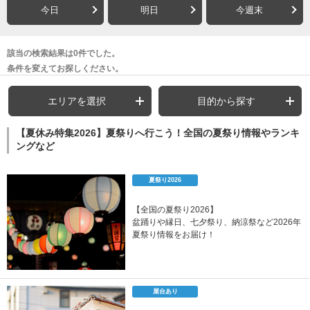
今日
明日
今週末
該当の検索結果は0件でした。
条件を変えてお探しください。
エリアを選択
目的から探す
【夏休み特集2026】夏祭りへ行こう！全国の夏祭り情報やランキ
ングなど
夏祭り2026
【全国の夏祭り2026】
盆踊りや縁日、七夕祭り、納涼祭など2026年
夏祭り情報をお届け！
屋台あり