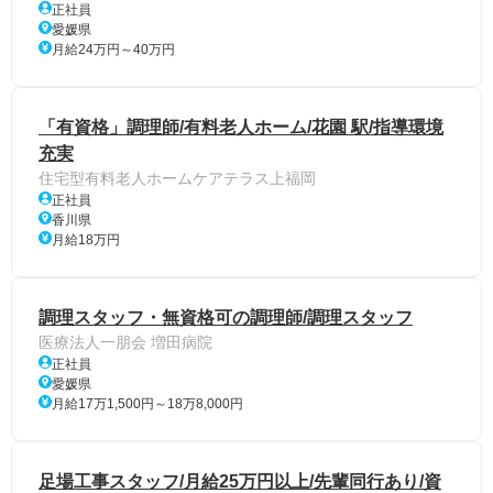
正社員
愛媛県
月給24万円～40万円
「有資格」調理師/有料老人ホーム/花園 駅/指導環境
充実
住宅型有料老人ホームケアテラス上福岡
正社員
香川県
月給18万円
調理スタッフ・無資格可の調理師/調理スタッフ
医療法人一朋会 増田病院
正社員
愛媛県
月給17万1,500円～18万8,000円
足場工事スタッフ/月給25万円以上/先輩同行あり/資