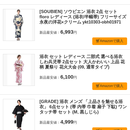
[SOUBIEN] ソウビエン 浴衣 2点 セット
floro レディース (浴衣/半幅帯) フリーサイズ
永夜の洋花×クリーム ykt10303-obh01971
6,993
新品最安値：
円
Amazonで購入
浴衣 セット レディース 二部式 選べる浴衣
しわ兵児帯 2点セット 大人かわいい 上品 花
柄 夏祭り 花火大会 (09, 通常タイプ)
6,100
新品最安値：
円
Amazonで購入
[GRADE] 浴衣 メンズ 「上品さを魅せる浴
衣」 6点セット (帯 内帯 巾着 扇子 下駄) ワン
タッチ帯 セット (M, 黒しじら)
4,999
新品最安値：
円