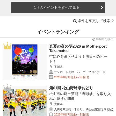
1月のイベントをすべて見る
条件を変更して検索
イベントランキング
2026年8月9日
真夏の夜の夢2026 in Motherport
Takamatsu
空に心を躍らせよう！明日へのビー
ト！
香川県
サンポート高松 ハーバープロムナード
2026年8月1日(土)～9日(日)
第61回 松山野球拳おどり
松山市の郷土芸能「野球拳」を取り入
れた祭りが開催
愛媛県
大街道商店街、千舟町、城山公園(堀之内地区)
2026年8月7日(金)～9日(日)