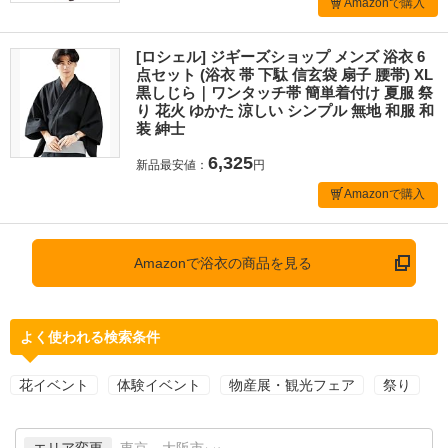
Amazonで購入
[ロシェル] ジギーズショップ メンズ 浴衣 6
点セット (浴衣 帯 下駄 信玄袋 扇子 腰帯) XL
黒しじら｜ワンタッチ帯 簡単着付け 夏服 祭
り 花火 ゆかた 涼しい シンプル 無地 和服 和
装 紳士
6,325
新品最安値：
円
Amazonで購入
Amazonで浴衣の商品を見る
よく使われる検索条件
花イベント
体験イベント
物産展・観光フェア
祭り
エリア変更
東京、大阪市