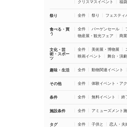
クリスマスイベント
福
全件
祭り
フェスティ
祭り
全件
バーゲンセール
食べる・買
う
物産展・観光フェア
商
全件
美術展・博物展
文化・芸
術・スポー
映画イベント
舞台・演
ツ
全件
動物関連イベント
趣味・生活
全件
体験イベント・ア
その他
全件
無料イベント
終
条件
全件
アミューズメント
施設条件
全件
子供と
恋人・夫
タグ