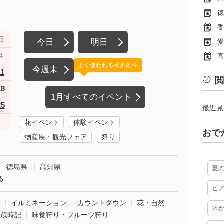
徳
香
日
今日
明日
愛
4
高
よく使われる検索条件
今週末
11
閲
18
1月すべてのイベント
25
最近見
花イベント
体験イベント
おで
物産展・観光フェア
祭り
徳島県
高知県
夏
る
ビ
葉
イルミネーション
カウントダウン
花・自然
水
・歳時記
味覚狩り・フルーツ狩り