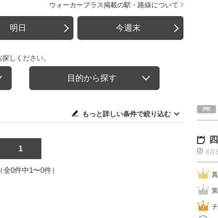
ウォーカープラス掲載の駅・路線について
明日
今週末
お探しください。
目的から探す
もっと詳しい条件で絞り込む
四
1
8月
1（全0件中1〜0件）
真
第
チ