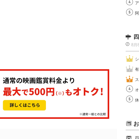
ア
阿
四
8月
シ
有
ス
オ
休
お
四