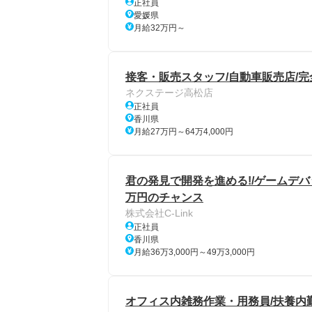
正社員
愛媛県
月給32万円～
接客・販売スタッフ/自動車販売店/完
ネクステージ高松店
正社員
香川県
月給27万円～64万4,000円
君の発見で開発を進める!/ゲームデバッ
万円のチャンス
株式会社C-Link
正社員
香川県
月給36万3,000円～49万3,000円
オフィス内雑務作業・用務員/扶養内勤