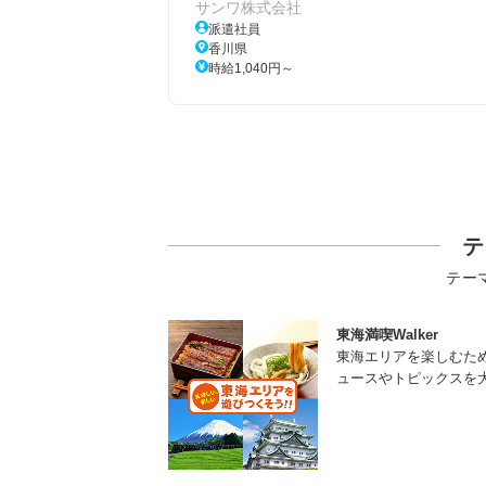
サンワ株式会社
派遣社員
香川県
時給1,040円～
テ
テー
東海満喫Walker
東海エリアを楽しむた
ュースやトピックスを