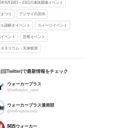
26年9月19日～23日の連休開催イベント
夕まつり
アジサイの見頃
アル謎解きイベント
スイーツイベント
酒イベント
恐竜イベント
ラネタリウム・天体観測
X(旧Twitter)で最新情報をチェック
ウォーカープラス
@walkerplus_news
ウォーカープラス漫画部
@walkerpluscomic
関西ウォーカー