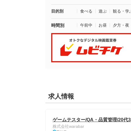
目的別
食べる
遊ぶ
観る・学
時間別
午前中
お昼
夕方・夜
求人情報
ゲームテスター/QA・品質管理/20代
株式会社warabar