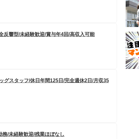
全反響型/未経験歓迎/賞与年4回/高収入可能
グスタッフ/休日年間125日/完全週休2日/月収35
務/未経験歓迎/残業ほぼなし