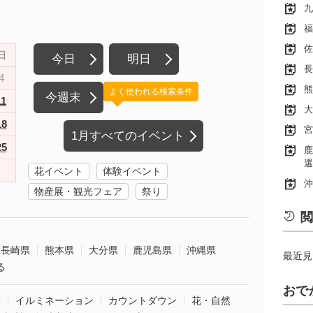
九
福
佐
日
今日
明日
長
4
熊
よく使われる検索条件
今週末
11
大
18
宮
1月すべてのイベント
25
鹿
選
花イベント
体験イベント
沖
物産展・観光フェア
祭り
閲
長崎県
熊本県
大分県
鹿児島県
沖縄県
最近見
る
おで
葉
イルミネーション
カウントダウン
花・自然