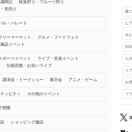
・歳時記
味覚狩り・フルーツ狩り
袋・初売り
夏
バル・パレード
ビ
水
フリーマーケット
グルメ・フードフェス
業施設イベント
20
スポーツイベント
ライブ・音楽イベント
七
劇
伝統芸能・お笑いライブ
リ
講演会・トークショー
展示会
アニメ・ゲーム
お
クティビティ
その他のイベント
プ
了間際
施設
ショッピング施設