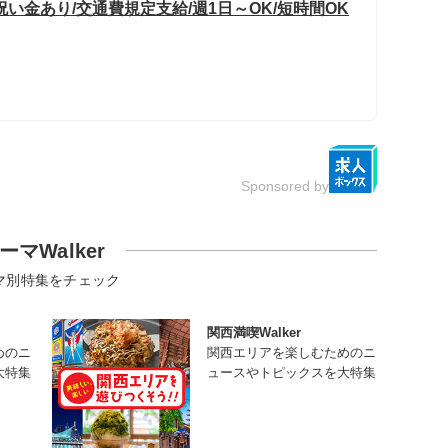
い金あり/交通費規定支給/週1日～OK/短時間OK
Sponsored by
ーマWalker
マ別特集をチェック
関西満喫Walker
めのニ
関西エリアを楽しむためのニ
大特集
ュースやトピックスを大特集