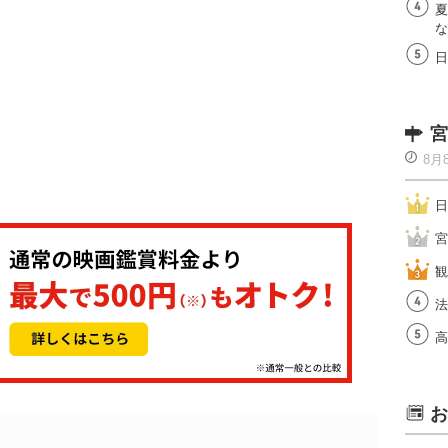
夏
な
日
宮
8月
日
宮
観
法
高
お