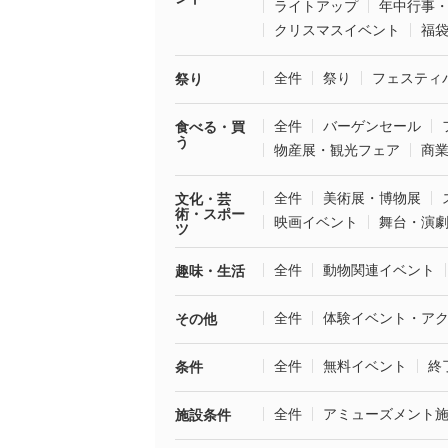
ライトアップ
年中行事
クリスマスイベント
福
全件
祭り
フェスティ
祭り
全件
バーゲンセール
食べる・買
う
物産展・観光フェア
商
全件
美術展・博物展
文化・芸
術・スポー
映画イベント
舞台・演
ツ
全件
動物関連イベント
趣味・生活
全件
体験イベント・ア
その他
全件
無料イベント
終
条件
全件
アミューズメント
施設条件