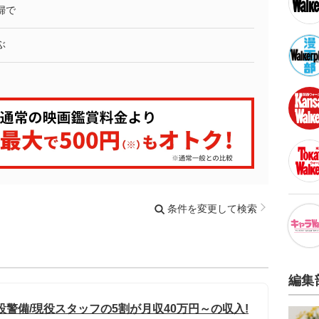
婦で
ぶ
条件を変更して検索
編集
警備/現役スタッフの5割が月収40万円～の収入!