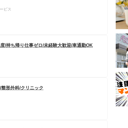
ービス
度/持ち帰り仕事ゼロ/未経験大歓迎/車通勤OK
/整形外科/クリニック