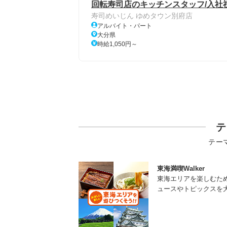
回転寿司店のキッチンスタッフ/入社祝
寿司めいじん ゆめタウン別府店
アルバイト・パート
大分県
時給1,050円～
テ
テー
東海満喫Walker
東海エリアを楽しむた
ュースやトピックスを