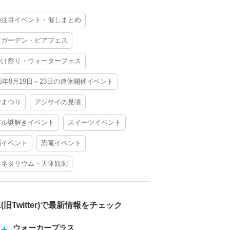
の注目イベント・催しまとめ
アガーデン・ビアフェス
かけ祭り・ウォーターフェス
26年9月19日～23日の連休開催イベント
夕まつり
アジサイの見頃
アル謎解きイベント
スイーツイベント
酒イベント
恐竜イベント
ラネタリウム・天体観測
X(旧Twitter)で最新情報をチェック
ウォーカープラス