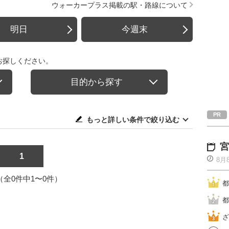
ウォーカープラス掲載の駅・路線について
明日
今週末
お探しください。
目的から探す
もっと詳しい条件で絞り込む
宮
1
8月
1（全0件中1〜0件）
都
都
ざ