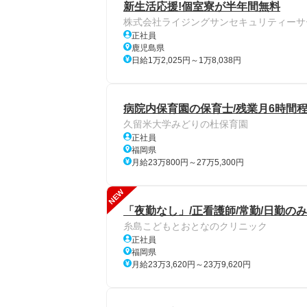
新生活応援!個室寮が半年間無料
株式会社ライジングサンセキュリティーサ
正社員
鹿児島県
日給1万2,025円～1万8,038円
病院内保育園の保育士/残業月6時間程
久留米大学みどりの杜保育園
正社員
福岡県
月給23万800円～27万5,300円
NEW
「夜勤なし」/正看護師/常勤/日勤のみ
糸島こどもとおとなのクリニック
正社員
福岡県
月給23万3,620円～23万9,620円