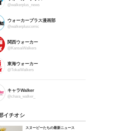
@walkerplus_news
ウォーカープラス漫画部
@walkerpluscomic
関西ウォーカー
@KansaiWalkers
東海ウォーカー
@TokaiWalkers
キャラWalker
@chara_walker_
部イチオシ
スヌーピーたちの最新ニュース