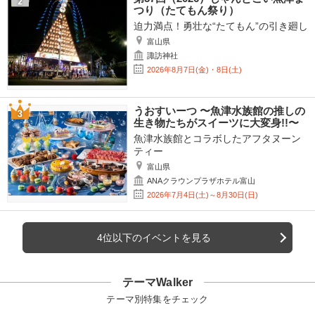
つり（たてもん祭り）
迫力満点！勇壮な“たてもん”の引き廻し
富山県
諏訪神社
2026年8月7日(金)・8日(土)
うおすいーつ 〜魚津水族館の推しの
生き物たちがスイーツに大変身!!〜
魚津水族館とコラボしたアフタヌーン
ティー
富山県
ANAクラウンプラザホテル富山
2026年7月4日(土)～8月30日(日)
4位以下のイベントを見る
テーマWalker
テーマ別特集をチェック