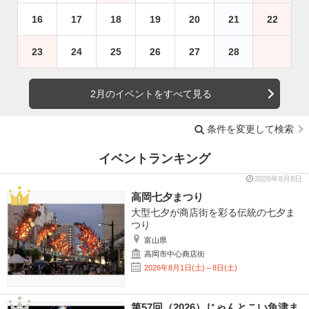
16
17
18
19
20
21
22
23
24
25
26
27
28
2月のイベントをすべて見る
条件を変更して検索
イベントランキング
2026年8月8日
高岡七夕まつり
大型七夕が商店街を彩る伝統の七夕ま
つり
富山県
高岡市中心商店街
2026年8月1日(土)～8日(土)
第57回（2026）じゃんとこい魚津ま