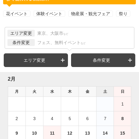
花イベント
体験イベント
物産展・観光フェア
祭り
エリア変更
東京、大阪市
など
条件変更
フェス、無料イベント
など
エリア変更
条件変更
2月
月
火
水
木
金
土
日
1
2
3
4
5
6
7
8
9
10
11
12
13
14
15