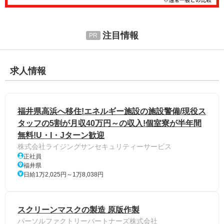
注目情報
求人情報
福井県高浜へ移住!エネルギー施設の施設警備/現役ス
タッフの5割が月収40万円～の収入!個室寮が半年間
無料!U・I・Jターン歓迎
株式会社ライジングサンセキュリティーサービス
正社員
福井県
日給1万2,025円～1万8,038円
スクリーンマスクの製造 原版作製
パーソルファクトリーパートナーズ株式会社