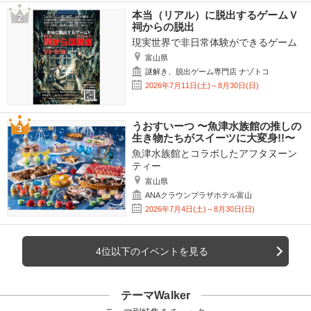
本当（リアル）に脱出するゲームＶ
祠からの脱出
現実世界で非日常体験ができるゲーム
富山県
謎解き、脱出ゲーム専門店 ナゾトコ
2026年7月11日(土)～8月30日(日)
うおすいーつ 〜魚津水族館の推しの
生き物たちがスイーツに大変身!!〜
魚津水族館とコラボしたアフタヌーン
ティー
富山県
ANAクラウンプラザホテル富山
2026年7月4日(土)～8月30日(日)
4位以下のイベントを見る
テーマWalker