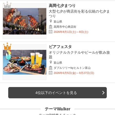
高岡七夕まつり
大型七夕が商店街を彩る伝統の七夕ま
つり
富山県
高岡市中心商店街
2026年8月1日(土)～8日(土)
ビアフェスタ
オリジナルカクテルやビールが飲み放
題
富山県
ダブルツリーbyヒルトン富山
2026年6月5日(金)～9月27日(日)
4位以下のイベントを見る
テーマWalker