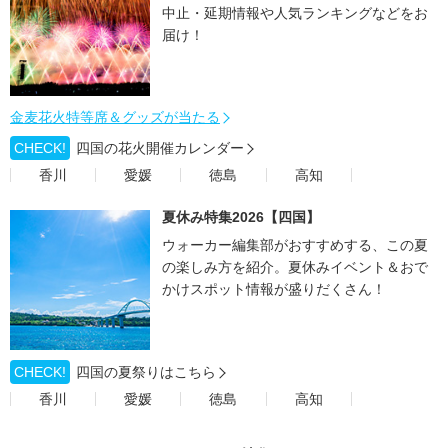
中止・延期情報や人気ランキングなどをお
届け！
金麦花火特等席＆グッズが当たる
CHECK!
四国の花火開催カレンダー
香川
愛媛
徳島
高知
夏休み特集2026【四国】
ウォーカー編集部がおすすめする、この夏
の楽しみ方を紹介。夏休みイベント＆おで
かけスポット情報が盛りだくさん！
CHECK!
四国の夏祭りはこちら
香川
愛媛
徳島
高知