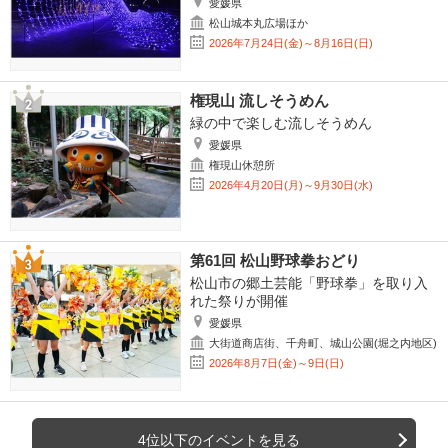
愛媛県
松山城本丸広場ほか
2026年7月24日(金)～8月16日(日)
権現山 流しそうめん
緑の中で楽しむ流しそうめん
愛媛県
権現山休憩所
2026年4月20日(月)～9月30日(水)
第61回 松山野球拳おどり
松山市の郷土芸能「野球拳」を取り入
れた祭りが開催
愛媛県
大街道商店街、千舟町、城山公園(堀之内地区)
2026年8月7日(金)～9日(日)
4位以下のイベントを見る