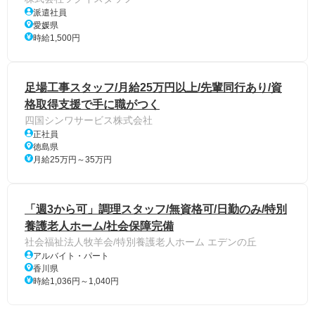
派遣社員
愛媛県
時給1,500円
足場工事スタッフ/月給25万円以上/先輩同行あり/資
格取得支援で手に職がつく
四国シンワサービス株式会社
正社員
徳島県
月給25万円～35万円
「週3から可」調理スタッフ/無資格可/日勤のみ/特別
養護老人ホーム/社会保障完備
社会福祉法人牧羊会/特別養護老人ホーム エデンの丘
アルバイト・パート
香川県
時給1,036円～1,040円