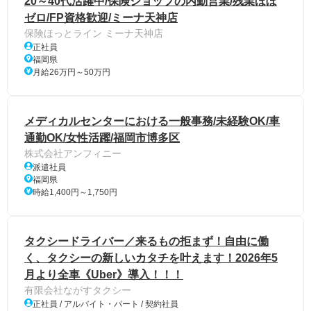
20～40代活躍中/保険ショップの内勤営業/残業ほぼ
ゼロ/FP資格歓迎/ミーナ天神店
保険ほっとライン ミーナ天神店
正社員
福岡県
月給26万円～50万円
メディカルセンターにおける一般事務/未経験OK/車
通勤OK/女性活躍/福岡市博多区
株式会社アンフィニー
派遣社員
福岡県
時給1,400円～1,750円
タクシードライバー／来るもの拒まず！自由に働
く、タクシーの新しいカタチを叶えます！2026年5
月より全車《Uber》導入！！！
有限会社ながすタクシー
正社員 / アルバイト・パート / 契約社員