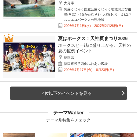
大分県
阿蘇くじゅう国立公園くじゅう地域および祖
母(そぼ)・傾(かたむき)・大崩(おおくえ)ユネ
スコエコパーク大分県地域
2026年7月1日(水)～2027年2月28日(日)
夏はホークス！天神夏まつり2026
ホークスと一緒に盛り上がる、天神の
夏の恒例イベント
福岡県
福岡市役所西側ふれあい広場
2026年7月17日(金)～8月23日(日)
4位以下のイベントを見る
テーマWalker
テーマ別特集をチェック