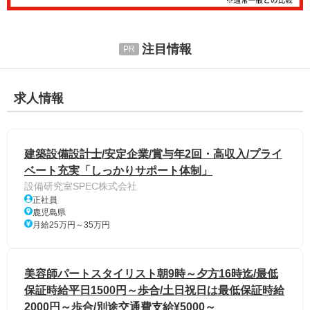
注目情報
求人情報
建築設備設計士/安定企業/賞与年2回・高収入/プライ
ベート充実「しっかりサポート体制」
設備研究室SPEC株式会社
正社員
鹿児島県
月給25万円～35万円
美容師パートスタイリスト朝9時～夕方16時迄/最低
保証時給平日1500円～歩合/土日祝日は最低保証時給
2000円～歩合/別途交通費支給¥5000～