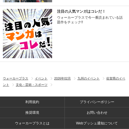
注目の人気マンガはコレだ！
ウォーカープラスで今一番読まれている話
題作をチェック!!
ウォーカープラス
イベント
2026年02月
九州のイベント
佐賀県のイベ
ント
文化・芸術・スポーツ
利用規約
プライバシーポリシー
推奨環境
お問い合わせ
ウォーカープラスとは
Webプッシュ通知について