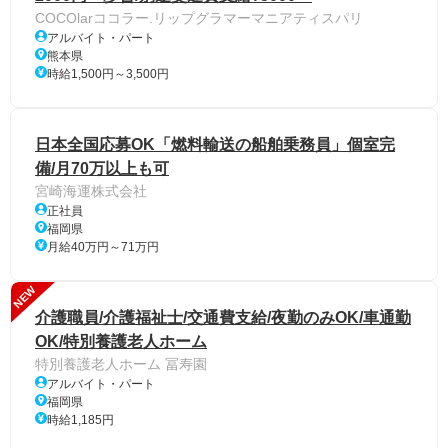
COCOlarココラー.リップグラマーマニアティスパリ
アルバイト・パート
熊本県
時給1,500円～3,500円
日本全国応募OK「燃料輸送の船舶乗務員」個室完
備/月70万以上も可
宮崎海運株式会社
正社員
福岡県
月給40万円～71万円
NEW
介護職員/介護福祉士/交通費支給/夜勤のみOK/車通勤
OK/特別養護老人ホーム
特別養護老人ホーム 冨寿園
アルバイト・パート
福岡県
時給1,185円