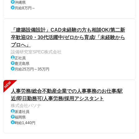
沖縄県
月給8万円～
「建築設備設計」CAD未経験の方も相談OK/第二新
卒歓迎/20・30代活躍中/ゼロから育成/「未経験から
プロへ」
設備研究室SPEC株式会社
正社員
鹿児島県
月給25万円～35万円
NEW
人事労務/総合不動産企業での人事事務のお仕事/駅
近/即日勤務可/人事労務/採用アシスタント
株式会社パソナ
派遣社員
福岡県
時給1,440円