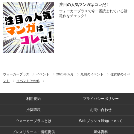
注目の人気マンガはコレだ！
ウォーカープラスで今一番読まれている話
題作をチェック!!
ウォーカープラス
イベント
2026年02月
九州のイベント
佐賀県のイベ
ント
イベントその他
利用規約
プライバシーポリシー
推奨環境
お問い合わせ
ウォーカープラスとは
Webプッシュ通知について
プレスリリース・情報提供
媒体資料