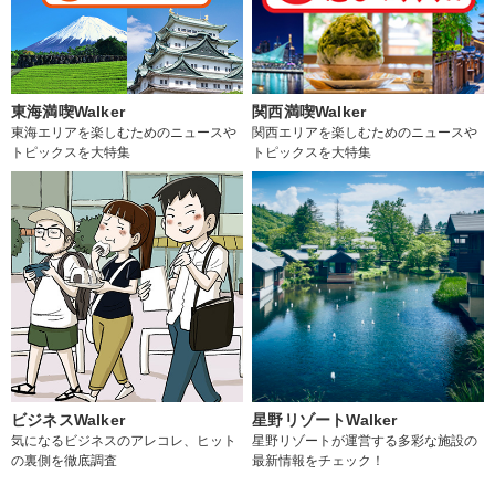
東海満喫Walker
関西満喫Walker
東海エリアを楽しむためのニュースや
関西エリアを楽しむためのニュースや
トピックスを大特集
トピックスを大特集
ビジネスWalker
星野リゾートWalker
気になるビジネスのアレコレ、ヒット
星野リゾートが運営する多彩な施設の
の裏側を徹底調査
最新情報をチェック！