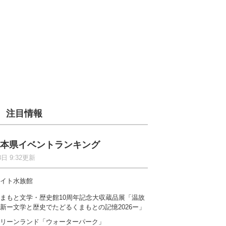
注目情報
本県イベントランキング
8日 9:32更新
イト水族館
まもと文学・歴史館10周年記念大収蔵品展「温故
新ー文学と歴史でたどるくまもとの記憶2026ー」
リーンランド「ウォーターパーク」