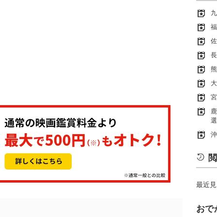
九
福
佐
長
熊
大
宮
鹿
選
沖
閲
最近見
おで