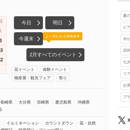
夏
日
今日
明日
ビ
1
よく使われる検索条件
今週末
水
8
15
20
2月すべてのイベント
22
七
花イベント
体験イベント
リ
物産展・観光フェア
祭り
お
プ
長崎県
大分県
宮崎県
鹿児島県
沖縄県
る
葉
イルミネーション
カウントダウン
花・自然