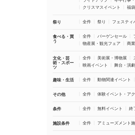
ライトアップ
年中行事
クリスマスイベント
福
全件
祭り
フェスティ
祭り
全件
バーゲンセール
食べる・買
う
物産展・観光フェア
商
全件
美術展・博物展
文化・芸
術・スポー
映画イベント
舞台・演
ツ
全件
動物関連イベント
趣味・生活
全件
体験イベント・ア
その他
全件
無料イベント
終
条件
全件
アミューズメント
施設条件