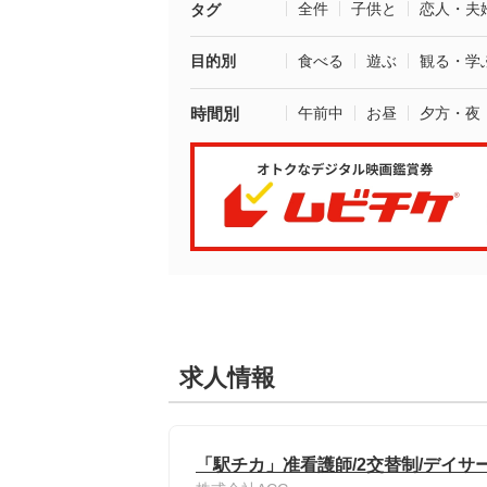
全件
子供と
恋人・夫
タグ
目的別
食べる
遊ぶ
観る・学
時間別
午前中
お昼
夕方・夜
求人情報
「駅チカ」准看護師/2交替制/デイサ