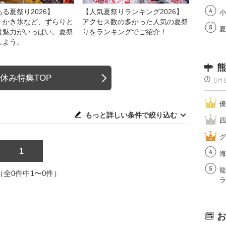
る夏祭り2026】
【人気夏祭りランキング2026】
小
、かき氷など、ずらりと
アクセス数の多かった人気の夏祭
夏
は魅力がいっぱい。夏祭
りをランキングでご紹介！
しよう。
熊
休み特集TOP
8月
優
もっと詳しい条件で絞り込む
四
グ
1
海
龍
1（全0件中1〜0件）
ラ
お