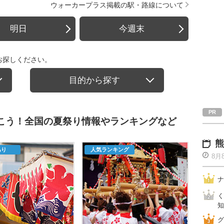
ウォーカープラス掲載の駅・路線について
明日
今週末
お探しください。
目的から探す
行こう！全国の夏祭り情報やランキングなど
熊
あり
人気ランキング
8月
ナ
く
知
グ