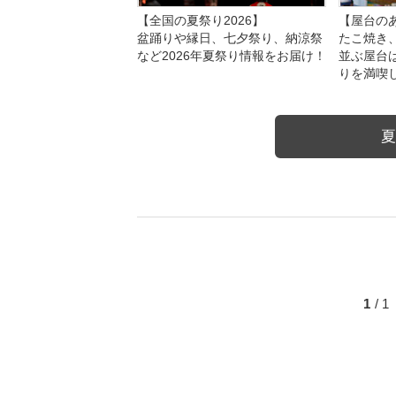
【全国の夏祭り2026】
【屋台のあ
盆踊りや縁日、七夕祭り、納涼祭
たこ焼き
など2026年夏祭り情報をお届け！
並ぶ屋台
りを満喫
夏
1
/ 