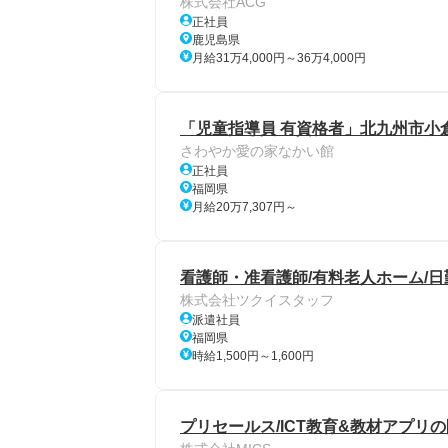
株式会社ACG
正社員
鹿児島県
月給31万4,000円～36万4,000円
「児童指導員 有資格者」北九州市小
さわやか愛の家なかい館
正社員
福岡県
月給20万7,307円～
看護師・准看護師/有料老人ホーム/日
株式会社ツクイスタッフ
派遣社員
福岡県
時給1,500円～1,600円
プリセールス/ICT教育&教材アプリの