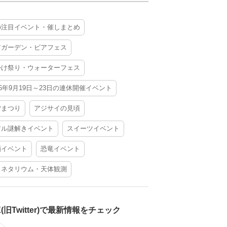
の注目イベント・催しまとめ
アガーデン・ビアフェス
かけ祭り・ウォーターフェス
26年9月19日～23日の連休開催イベント
夕まつり
アジサイの見頃
アル謎解きイベント
スイーツイベント
酒イベント
恐竜イベント
ラネタリウム・天体観測
X(旧Twitter)で最新情報をチェック