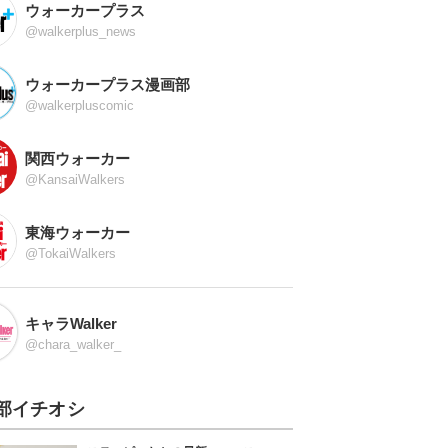
ウォーカープラス
@walkerplus_news
ウォーカープラス漫画部
@walkerpluscomic
関西ウォーカー
@KansaiWalkers
東海ウォーカー
@TokaiWalkers
キャラWalker
@chara_walker_
部イチオシ