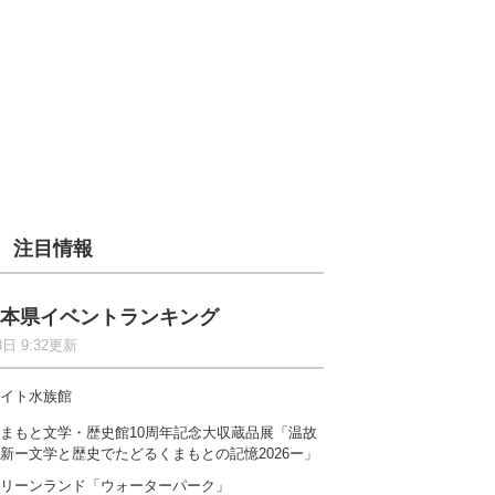
注目情報
本県イベントランキング
8日 9:32更新
イト水族館
まもと文学・歴史館10周年記念大収蔵品展「温故
新ー文学と歴史でたどるくまもとの記憶2026ー」
リーンランド「ウォーターパーク」