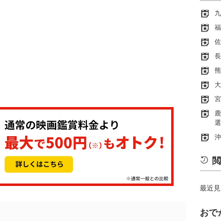
九
福
佐
長
熊
大
宮
鹿
選
沖
閲
最近見
おで