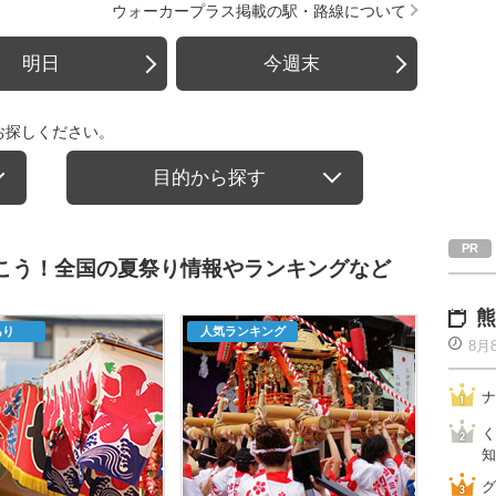
ウォーカープラス掲載の駅・路線について
明日
今週末
お探しください。
目的から探す
行こう！全国の夏祭り情報やランキングなど
熊
あり
人気ランキング
8月
ナ
く
知
グ