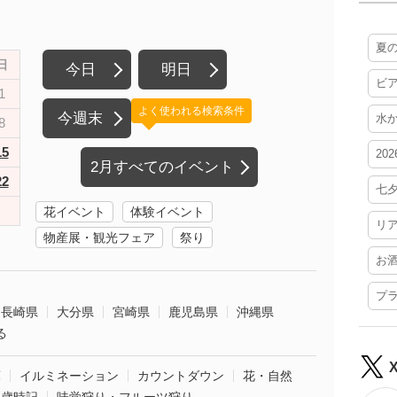
夏
日
今日
明日
ビ
1
よく使われる検索条件
今週末
水
8
15
20
2月すべてのイベント
22
七
花イベント
体験イベント
リ
物産展・観光フェア
祭り
お
プ
長崎県
大分県
宮崎県
鹿児島県
沖縄県
る
葉
イルミネーション
カウントダウン
花・自然