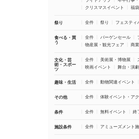
ライトアップ
年中行事
クリスマスイベント
福
全件
祭り
フェスティ
祭り
全件
バーゲンセール
食べる・買
う
物産展・観光フェア
商
全件
美術展・博物展
文化・芸
術・スポー
映画イベント
舞台・演
ツ
全件
動物関連イベント
趣味・生活
全件
体験イベント・ア
その他
全件
無料イベント
終
条件
全件
アミューズメント
施設条件