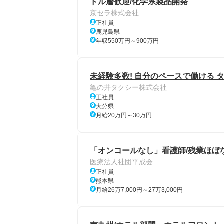
ドル層歓迎/化学系製品開発
京セラ株式会社
正社員
鹿児島県
年収550万円～900万円
未経験多数! 自分のペースで働ける 
亀の井タクシー株式会社
正社員
大分県
月給20万円～30万円
「オンコールなし」看護師/残業ほぼ
医療法人社団平成会
正社員
熊本県
月給26万7,000円～27万3,000円