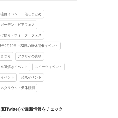
の注目イベント・催しまとめ
アガーデン・ビアフェス
かけ祭り・ウォーターフェス
26年9月19日～23日の連休開催イベント
夕まつり
アジサイの見頃
アル謎解きイベント
スイーツイベント
酒イベント
恐竜イベント
ラネタリウム・天体観測
X(旧Twitter)で最新情報をチェック