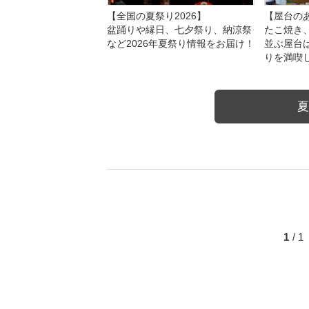
【全国の夏祭り2026】
【屋台のあ
盆踊りや縁日、七夕祭り、納涼祭
たこ焼き
など2026年夏祭り情報をお届け！
並ぶ屋台
りを満喫
夏
1
/ 