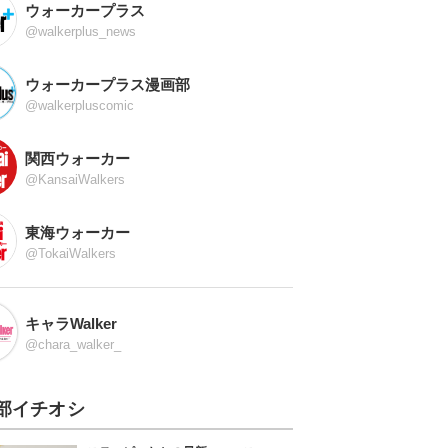
ウォーカープラス
@walkerplus_news
ウォーカープラス漫画部
@walkerpluscomic
関西ウォーカー
@KansaiWalkers
東海ウォーカー
@TokaiWalkers
キャラWalker
@chara_walker_
部イチオシ