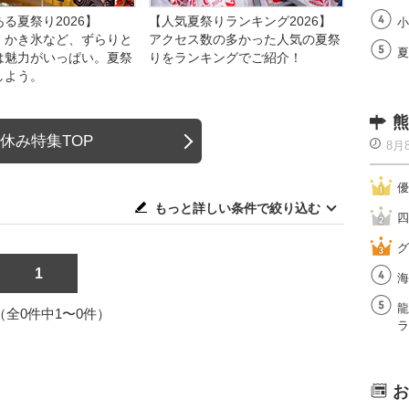
る夏祭り2026】
【人気夏祭りランキング2026】
小
、かき氷など、ずらりと
アクセス数の多かった人気の夏祭
夏
は魅力がいっぱい。夏祭
りをランキングでご紹介！
しよう。
熊
休み特集TOP
8月
優
もっと詳しい条件で絞り込む
四
グ
1
海
龍
1（全0件中1〜0件）
ラ
お