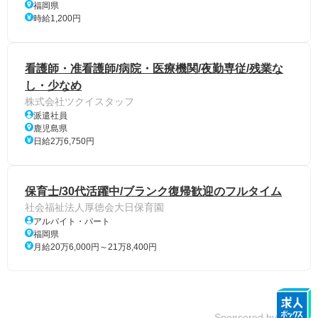
福岡県
時給1,200円
看護師・准看護師/病院・医療機関/夜勤専従/残業な
し・少なめ
株式会社ツクイスタッフ
派遣社員
鹿児島県
日給2万6,750円
保育士/30代活躍中/ブランク復帰歓迎のフルタイム
社会福祉法人厚徳会大日保育園
アルバイト・パート
福岡県
月給20万6,000円～21万8,400円
Sponsored by