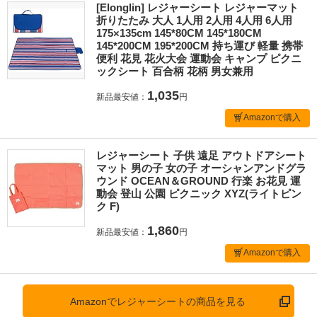
[Elonglin] レジャーシート レジャーマット
折りたたみ 大人 1人用 2人用 4人用 6人用
175×135cm 145*80CM 145*180CM
145*200CM 195*200CM 持ち運び 軽量 携帯
便利 花見 花火大会 運動会 キャンプ ピクニ
ックシート 百合柄 花柄 男女兼用
1,035
新品最安値：
円
Amazonで購入
レジャーシート 子供 遠足 アウトドアシート
マット 男の子 女の子 オーシャンアンドグラ
ウンド OCEAN＆GROUND 行楽 お花見 運
動会 登山 公園 ピクニック XYZ(ライトピン
ク F)
1,860
新品最安値：
円
Amazonで購入
Amazonでレジャーシートの商品を見る