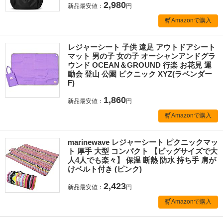
2,980
新品最安値：
円
Amazonで購入
レジャーシート 子供 遠足 アウトドアシート
マット 男の子 女の子 オーシャンアンドグラ
ウンド OCEAN＆GROUND 行楽 お花見 運
動会 登山 公園 ピクニック XYZ(ラベンダー
F)
1,860
新品最安値：
円
Amazonで購入
marinewave レジャーシート ピクニックマッ
ト 厚手 大型 コンパクト 【ビッグサイズで大
人4人でも楽々】 保温 断熱 防水 持ち手 肩が
けベルト付き (ピンク)
2,423
新品最安値：
円
Amazonで購入