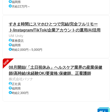
福岡県
月給22万円～
すきま時間にスマホひとつで完結/完全フルリモー
ト/instagram/TikTok/企業アカウントの運用/AI活用
UM Unity
業務委託
福岡県
時給2,000円～5,000円
NEW
08月開始/「土日祝休み」ヘルスケア業界の産業保健
師/高時給/未経験OK/要資格:保健師、正看護師
株式会社パソナ
正社員
福岡県
時給2,300円