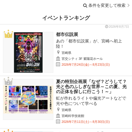
条件を変更して検索
イベントランキング
2026年8月7日
都市伝説展
あの「都市伝説展」が、宮崎へ初上
陸！
宮崎県
宮交シティ 3F 紫陽花ホール
2026年7月24日(金)～8月23日(日)
夏の特別企画展「なぜ？どうして？
光と色のふしぎな世界～この夏、光
の正体を探しに行こう！～」
虹が作れるライトや偏光アートなどで
光や色について学べる
宮崎県
宮崎科学技術館
2026年7月11日(土)～8月30日(日)