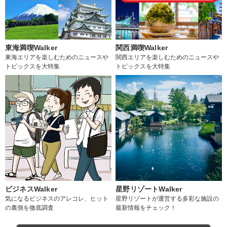
東海満喫Walker
関西満喫Walker
東海エリアを楽しむためのニュースや
関西エリアを楽しむためのニュースや
トピックスを大特集
トピックスを大特集
ビジネスWalker
星野リゾートWalker
気になるビジネスのアレコレ、ヒット
星野リゾートが運営する多彩な施設の
の裏側を徹底調査
最新情報をチェック！