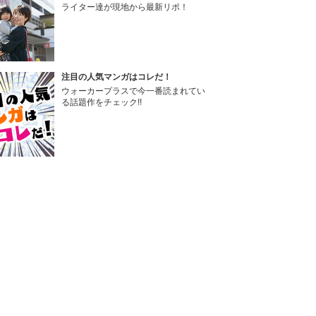
ライター達が現地から最新リポ！
注目の人気マンガはコレだ！
ウォーカープラスで今一番読まれてい
る話題作をチェック!!