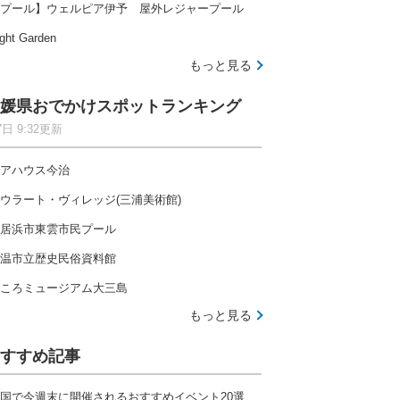
プール】ウェルピア伊予 屋外レジャープール
ght Garden
もっと見る
媛県おでかけスポットランキング
7日 9:32更新
アハウス今治
ウラート・ヴィレッジ(三浦美術館)
居浜市東雲市民プール
温市立歴史民俗資料館
ころミュージアム大三島
もっと見る
すすめ記事
国で今週末に開催されるおすすめイベント20選