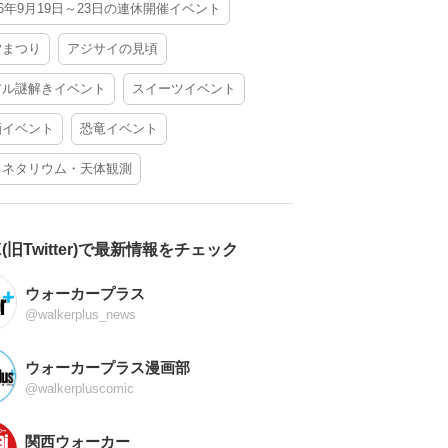
26年9月19日～23日の連休開催イベント
夕まつり
アジサイの見頃
アル謎解きイベント
スイーツイベント
酒イベント
恐竜イベント
ラネタリウム・天体観測
X(旧Twitter)で最新情報をチェック
ウォーカープラス
@walkerplus_news
ウォーカープラス漫画部
@walkerpluscomic
関西ウォーカー