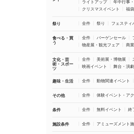
ライトアップ
年中行事
クリスマスイベント
福
全件
祭り
フェスティ
祭り
全件
バーゲンセール
食べる・買
う
物産展・観光フェア
商
全件
美術展・博物展
文化・芸
術・スポー
映画イベント
舞台・演
ツ
全件
動物関連イベント
趣味・生活
全件
体験イベント・ア
その他
全件
無料イベント
終
条件
全件
アミューズメント
施設条件