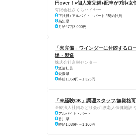
円over！♦個人寮完備♦配車が9割♦
有限会社さくらハイヤー
正社員 / アルバイト・パート / 契約社員
高知県
月給47万3,000円
「寮完備」ワインダーに付随するローラ
場・製造
株式会社京栄センター
派遣社員
愛媛県
時給1,060円～1,325円
「未経験OK」調理スタッフ/無資格可
医療法人社団みどり会/介護老人保健施設 
アルバイト・パート
香川県
時給1,036円～1,100円