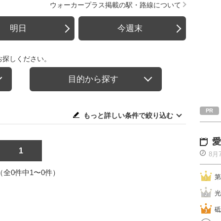
ウォーカープラス掲載の駅・路線について
明日
今週末
お探しください。
目的から探す
もっと詳しい条件で絞り込む
愛
1
8月
1（全0件中1〜0件）
第
光
砥