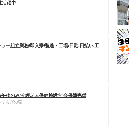
女性活躍中
ー組立業務/即入寮/製造・工場/日勤/日払い/工
/午後のみ/介護老人保健施設/社会保障完備
やすらぎの森