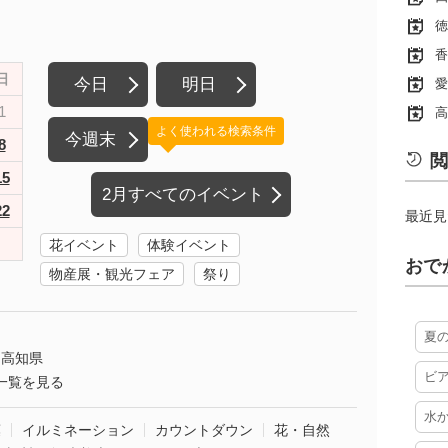
徳
香
日
今日
明日
愛
1
高
よく使われる検索条件
今週末
8
閲
15
2月すべてのイベント
22
最近見
花イベント
体験イベント
おで
物産展・観光フェア
祭り
夏
高知県
ビ
一覧を見る
水
葉
イルミネーション
カウントダウン
花・自然