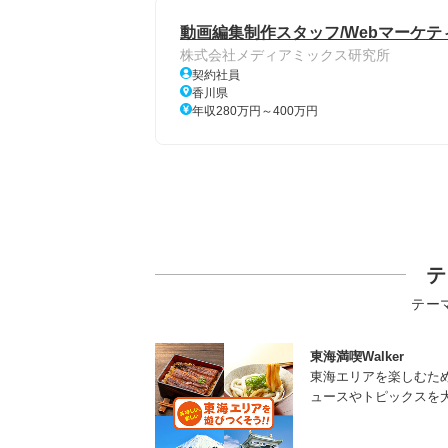
動画編集制作スタッフ/Webマーケ
株式会社メディアミックス研究所
契約社員
香川県
年収280万円～400万円
テ
テー
東海満喫Walker
東海エリアを楽しむた
ュースやトピックスを