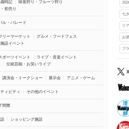
・歳時記
味覚狩り・フルーツ狩り
20
袋・初売り
七
バル・パレード
リ
フリーマーケット
グルメ・フードフェス
お
業施設イベント
プ
スポーツイベント
ライブ・音楽イベント
劇
伝統芸能・お笑いライブ
講演会・トークショー
展示会
アニメ・ゲーム
クティビティ
その他のイベント
了間際
施設
ショッピング施設