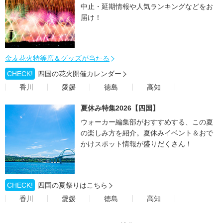
中止・延期情報や人気ランキングなどをお
届け！
金麦花火特等席＆グッズが当たる
CHECK!
四国の花火開催カレンダー
香川
愛媛
徳島
高知
夏休み特集2026【四国】
ウォーカー編集部がおすすめする、この夏
の楽しみ方を紹介。夏休みイベント＆おで
かけスポット情報が盛りだくさん！
CHECK!
四国の夏祭りはこちら
香川
愛媛
徳島
高知