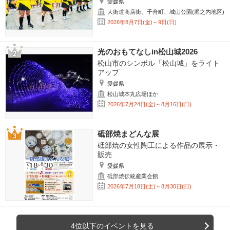
愛媛県
大街道商店街、千舟町、城山公園(堀之内地区)
2026年8月7日(金)～9日(日)
光のおもてなしin松山城2026
松山市のシンボル「松山城」をライト
アップ
愛媛県
松山城本丸広場ほか
2026年7月24日(金)～8月16日(日)
砥部焼まどんな展
砥部焼の女性陶工による作品の展示・
販売
愛媛県
砥部焼伝統産業会館
2026年7月18日(土)～8月30日(日)
4位以下のイベントを見る