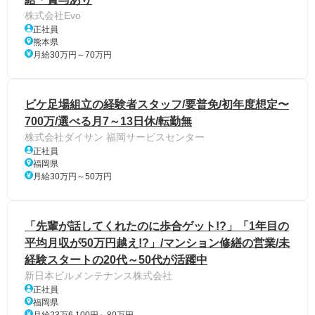
株式会社Evo
正社員
熊本県
月給30万円～70万円
ビケ足場組立の経験者スタッフ/要普免/初年度想定〜
700万/選べる月7～13日休/転勤無
株式会社ダイサン 福岡サービスセンター
正社員
福岡県
月給30万円～50万円
「先輩が話してくれたのに歩合ゲット!?」「1年目の
平均月収が50万円越え!?」/マンション修繕の営業/未
経験スタートの20代～50代が活躍中
新日本ビルメンテナンス株式会社
正社員
福岡県
月給23万6,100円～80万円