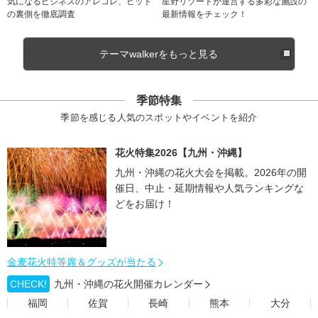
気になるビジネスのアレコレ、ヒット
星野リゾートが運営する多彩な施設の
の裏側を徹底調査
最新情報をチェック！
テーマwalkerをもっと見る
季節特集
季節を感じる人気のスポットやイベントを紹介
花火特集2026【九州・沖縄】
九州・沖縄の花火大会を掲載。2026年の開
催日、中止・延期情報や人気ランキングな
どをお届け！
金麦花火特等席＆グッズが当たる
CHECK!
九州・沖縄の花火開催カレンダー
福岡
佐賀
長崎
熊本
大分