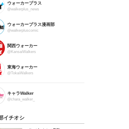
ウォーカープラス
@walkerplus_news
ウォーカープラス漫画部
@walkerpluscomic
関西ウォーカー
@KansaiWalkers
東海ウォーカー
@TokaiWalkers
キャラWalker
@chara_walker_
部イチオシ