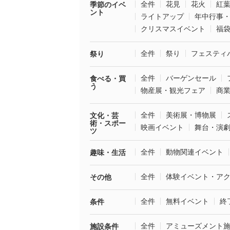
全件
花見
花火
紅
季節のイベ
ント
ライトアップ
年中行事
クリスマスイベント
福
全件
祭り
フェスティ
祭り
全件
バーゲンセール
食べる・買
う
物産展・観光フェア
商
全件
美術展・博物展
文化・芸
術・スポー
映画イベント
舞台・演
ツ
全件
動物関連イベント
趣味・生活
全件
体験イベント・ア
その他
全件
無料イベント
終
条件
全件
アミューズメント
施設条件