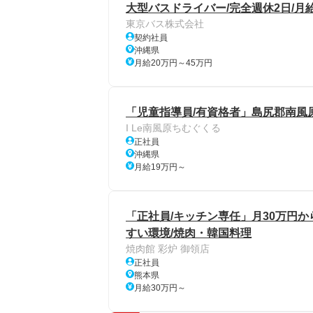
大型バスドライバー/完全週休2日/月
東京バス株式会社
契約社員
沖縄県
月給20万円～45万円
「児童指導員/有資格者」島尻郡南風
I Le南風原ちむぐくる
正社員
沖縄県
月給19万円～
「正社員/キッチン専任」月30万円
すい環境/焼肉・韓国料理
焼肉館 彩炉 御領店
正社員
熊本県
月給30万円～