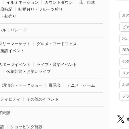
葉
イルミネーション
カウントダウン
花・自然
・歳時記
味覚狩り・フルーツ狩り
夏
袋・初売り
ビ
バル・パレード
水
フリーマーケット
グルメ・フードフェス
20
業施設イベント
七
スポーツイベント
ライブ・音楽イベント
劇
伝統芸能・お笑いライブ
リ
お
講演会・トークショー
展示会
アニメ・ゲーム
プ
クティビティ
その他のイベント
了間際
施設
ショッピング施設