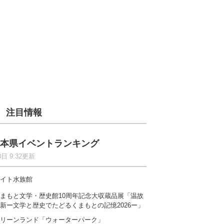
注目情報
本県イベントランキング
8日 9:32更新
イト水族館
まもと文学・歴史館10周年記念大収蔵品展「温故
新ー文学と歴史でたどるくまもとの記憶2026ー」
リーンランド「ウォーターパーク」