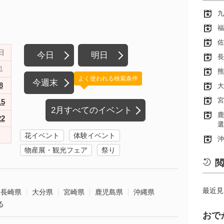
九
福
佐
日
今日
明日
長
1
熊
よく使われる検索条件
今週末
8
大
宮
15
2月すべてのイベント
鹿
22
選
花イベント
体験イベント
沖
物産展・観光フェア
祭り
閲
最近見
長崎県
大分県
宮崎県
鹿児島県
沖縄県
る
おで