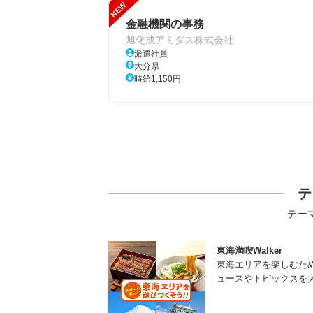
NEW
金融機関の事務
旭化成アミダス株式会社
派遣社員
大分県
時給1,150円
テ
テー
東海満喫Walker
東海エリアを楽しむた
ュースやトピックスを