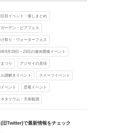
の注目イベント・催しまとめ
アガーデン・ビアフェス
かけ祭り・ウォーターフェス
26年9月19日～23日の連休開催イベント
夕まつり
アジサイの見頃
アル謎解きイベント
スイーツイベント
酒イベント
恐竜イベント
ラネタリウム・天体観測
X(旧Twitter)で最新情報をチェック