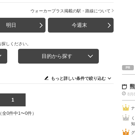
ウォーカープラス掲載の駅・路線について
明日
今週末
お探しください。
目的から探す
もっと詳しい条件で絞り込む
熊
8月
1
ナ
1（全0件中1〜0件）
く
知
グ