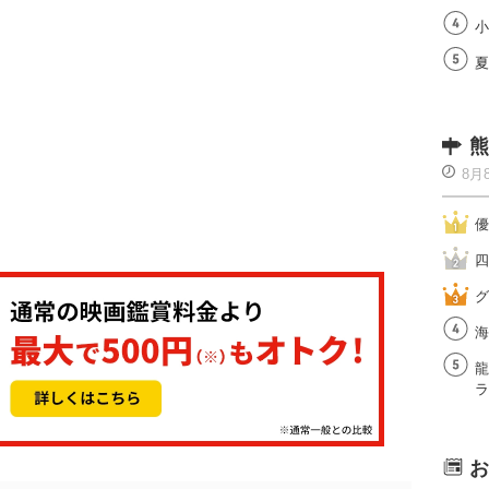
小
夏
熊
8月
優
四
グ
海
龍
ラ
お