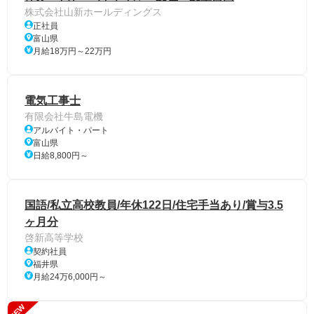
株式会社山新ホールディングス
正社員
富山県
月給18万円～22万円
電気工事士
有限会社牛島電機
アルバイト・パート
富山県
日給8,800円～
国語/私立高校教員/年休122日/住宅手当あり/賞与3.5
ヶ月分
啓新高等学校
契約社員
福井県
月給24万6,000円～
NEW