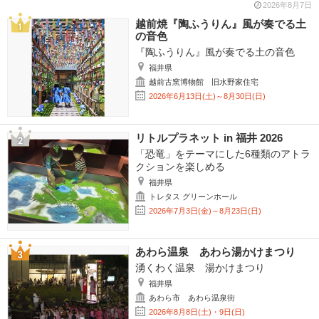
2026年8月7日
越前焼『陶ふうりん』風が奏でる土
の音色
『陶ふうりん』風が奏でる土の音色
福井県
越前古窯博物館 旧水野家住宅
2026年6月13日(土)～8月30日(日)
リトルプラネット in 福井 2026
「恐竜」をテーマにした6種類のアトラ
クションを楽しめる
福井県
トレタス グリーンホール
2026年7月3日(金)～8月23日(日)
あわら温泉 あわら湯かけまつり
湧くわく温泉 湯かけまつり
福井県
あわら市 あわら温泉街
2026年8月8日(土)・9日(日)