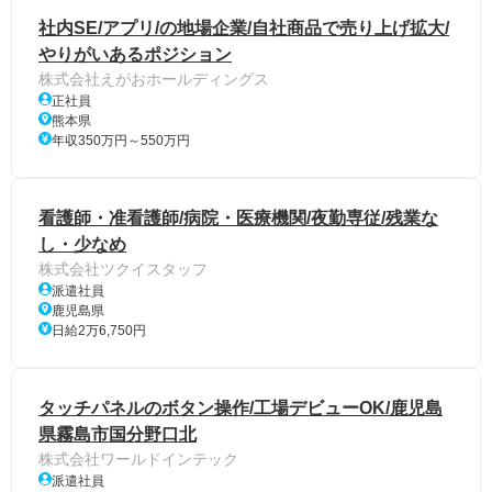
社内SE/アプリ/の地場企業/自社商品で売り上げ拡大/
やりがいあるポジション
株式会社えがおホールディングス
正社員
熊本県
年収350万円～550万円
看護師・准看護師/病院・医療機関/夜勤専従/残業な
し・少なめ
株式会社ツクイスタッフ
派遣社員
鹿児島県
日給2万6,750円
タッチパネルのボタン操作/工場デビューOK/鹿児島
県霧島市国分野口北
株式会社ワールドインテック
派遣社員