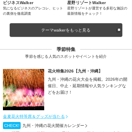
ビジネスWalker
星野リゾートWalker
気になるビジネスのアレコレ、ヒット
星野リゾートが運営する多彩な施設の
の裏側を徹底調査
最新情報をチェック！
テーマwalkerをもっと見る
季節特集
季節を感じる人気のスポットやイベントを紹介
花火特集2026【九州・沖縄】
九州・沖縄の花火大会を掲載。2026年の開
催日、中止・延期情報や人気ランキングな
どをお届け！
金麦花火特等席＆グッズが当たる
CHECK!
九州・沖縄の花火開催カレンダー