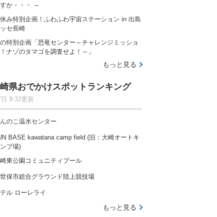
すか・・・ ～
休み特別企画！ふわふわ宇宙ステーション in 出島
ッセ長崎
の特別企画「恐竜センター～チャレンジミッショ
！ナゾのタマゴを調査せよ！～」
もっと見る
崎県おでかけスポットランキング
7日 9:32更新
んのこ温水センター
UN BASE kawatana camp field (旧：大崎オートキ
ンプ場)
崎東公園コミュニティプール
世保市総合グラウンド陸上競技場
テル ローレライ
もっと見る