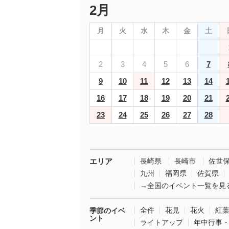
2月
月
火
水
木
金
土
2
3
4
5
6
7
9
10
11
12
13
14
16
17
18
19
20
21
23
24
25
26
27
28
エリア
長崎県
長崎市
佐世
九州
福岡県
佐賀県
→全国のイベント一覧を見
全件
花見
花火
紅
季節のイベ
ント
ライトアップ
年中行事