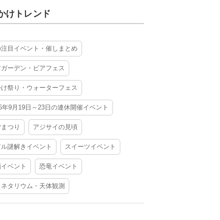
かけトレンド
の注目イベント・催しまとめ
アガーデン・ビアフェス
かけ祭り・ウォーターフェス
26年9月19日～23日の連休開催イベント
夕まつり
アジサイの見頃
アル謎解きイベント
スイーツイベント
酒イベント
恐竜イベント
ラネタリウム・天体観測