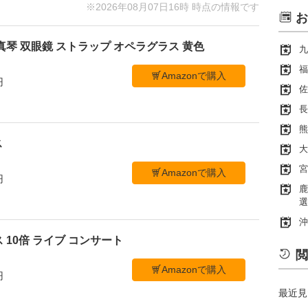
※2026年08月07日16時 時点の情報です
お
真琴 双眼鏡 ストラップ オペラグラス 黄色
九
福
Amazonで購入
円
佐
長
熊
ス
大
宮
Amazonで購入
円
鹿
選
沖
 10倍 ライブ コンサート
閲
Amazonで購入
円
最近見