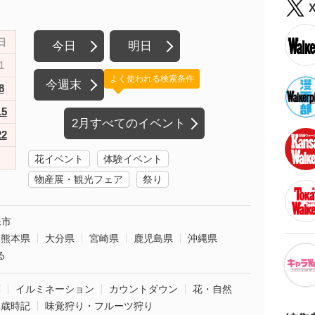
日
今日
明日
1
よく使われる検索条件
今週末
8
15
2月すべてのイベント
22
花イベント
体験イベント
物産展・観光フェア
祭り
保市
熊本県
大分県
宮崎県
鹿児島県
沖縄県
る
葉
イルミネーション
カウントダウン
花・自然
・歳時記
味覚狩り・フルーツ狩り