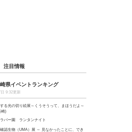
注目情報
崎県イベントランキング
7日 9:32更新
する光の切り絵展～くうそうって、まほうだよ～
長崎)
ラバー園 ランタンナイト
確認生物（UMA）展 ～ 見なかったことに、でき