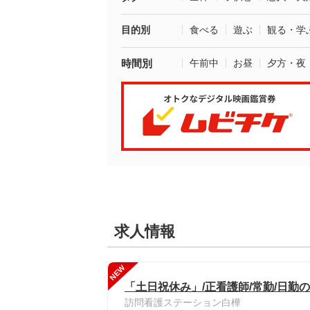
目的別
食べる
遊ぶ
観る・学
時間別
午前中
お昼
夕方・夜
求人情報
NEW
「土日祝休み」/正看護師/常勤/日勤
訪問看護ステーション白樺