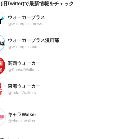
X(旧Twitter)で最新情報をチェック
ウォーカープラス
@walkerplus_news
ウォーカープラス漫画部
@walkerpluscomic
関西ウォーカー
@KansaiWalkers
東海ウォーカー
@TokaiWalkers
キャラWalker
@chara_walker_