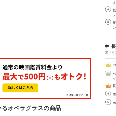
ま
夏
メ
夏
ン
長
8月
の
F
ャ
長
佐
ホ
ているオペラグラスの商品