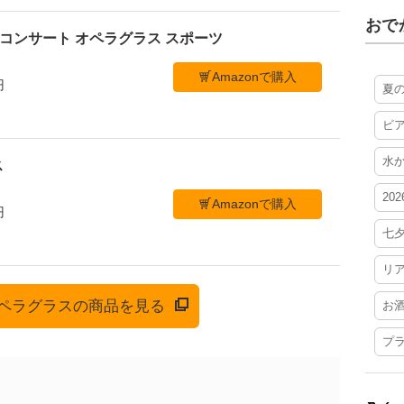
おで
ブ コンサート オペラグラス スポーツ
Amazonで購入
円
夏
ビ
水
ス
20
Amazonで購入
円
七
リ
でオペラグラスの商品を見る
お
プ