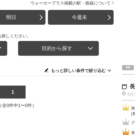
ウォーカープラス掲載の駅・路線について
明日
今週末
お探しください。
目的から探す
もっと詳しい条件で絞り込む
長
1
8月
1（全0件中1〜0件）
旅
(
グ
未