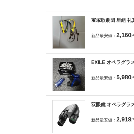
宝塚歌劇団 星組 礼
2,160
新品最安値：
EXILE オペラグラ
5,980
新品最安値：
双眼鏡 オペラグラス
2,918
新品最安値：