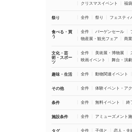
クリスマスイベント
福
全件
祭り
フェスティ
祭り
全件
バーゲンセール
食べる・買
う
物産展・観光フェア
商
全件
美術展・博物展
文化・芸
術・スポー
映画イベント
舞台・演
ツ
全件
動物関連イベント
趣味・生活
全件
体験イベント・ア
その他
全件
無料イベント
終
条件
全件
アミューズメント
施設条件
全件
子供と
恋人・夫
タグ