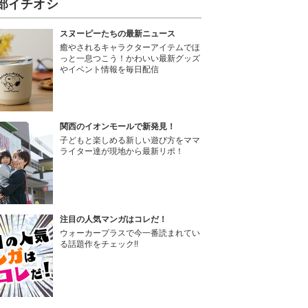
部イチオシ
スヌーピーたちの最新ニュース
癒やされるキャラクターアイテムでほ
っと一息つこう！かわいい最新グッズ
やイベント情報を毎日配信
関西のイオンモールで新発見！
子どもと楽しめる新しい遊び方をママ
ライター達が現地から最新リポ！
注目の人気マンガはコレだ！
ウォーカープラスで今一番読まれてい
る話題作をチェック!!