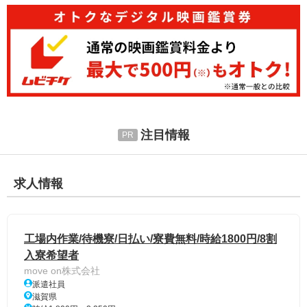
注目情報
求人情報
工場内作業/待機寮/日払い/寮費無料/時給1800円/8割
入寮希望者
move on株式会社
派遣社員
滋賀県