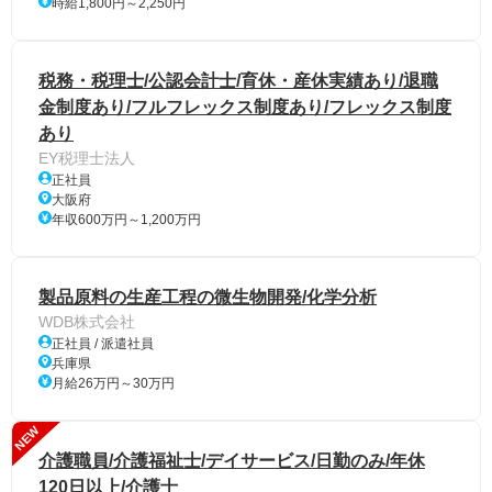
時給1,800円～2,250円
税務・税理士/公認会計士/育休・産休実績あり/退職
金制度あり/フルフレックス制度あり/フレックス制度
あり
EY税理士法人
正社員
大阪府
年収600万円～1,200万円
製品原料の生産工程の微生物開発/化学分析
WDB株式会社
正社員 / 派遣社員
兵庫県
月給26万円～30万円
NEW
介護職員/介護福祉士/デイサービス/日勤のみ/年休
120日以上/介護士