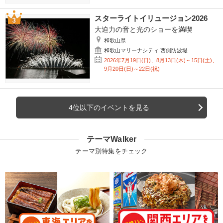
スターライトイリュージョン2026
大迫力の音と光のショーを満喫
和歌山県
和歌山マリーナシティ 西側防波堤
2026年7月19日(日)、8月13日(木)～15日(土)、
9月20日(日)～22日(祝)
4位以下のイベントを見る
テーマWalker
テーマ別特集をチェック