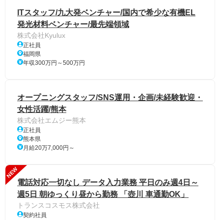
ITスタッフ/九大発ベンチャー/国内で希少な有機EL
発光材料ベンチャー/最先端領域
株式会社Kyulux
正社員
福岡県
年収300万円～500万円
オープニングスタッフ/SNS運用・企画/未経験歓迎・
女性活躍/熊本
株式会社エムジー熊本
正社員
熊本県
月給20万7,000円～
NEW
電話対応一切なし データ入力業務 平日のみ週4日～
週5日 朝ゆっくり昼から勤務 「壺川 車通勤OK」
トランスコスモス株式会社
契約社員