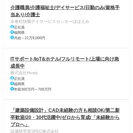
介護職員/介護福祉士/デイサービス/日勤のみ/資格手
当あり/介護士
水卷松快園デイサービスセンターほほえみ
正社員
福岡県
月給～21万9,000円
ITサポート/IoT&ホテル/フルリモート/上場に向け急
成長中
株式会社Hosty
正社員
福岡県
年収300万円～700万円
「建築設備設計」CAD未経験の方も相談OK/第二新
卒歓迎/20・30代活躍中/ゼロから育成/「未経験から
プロへ」
設備研究室SPEC株式会社