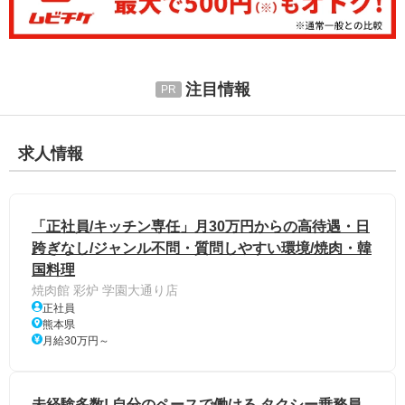
注目情報
求人情報
「正社員/キッチン専任」月30万円からの高待遇・日
跨ぎなし/ジャンル不問・質問しやすい環境/焼肉・韓
国料理
焼肉館 彩炉 学園大通り店
正社員
熊本県
月給30万円～
未経験多数! 自分のペースで働ける タクシー乗務員