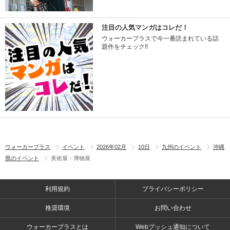
注目の人気マンガはコレだ！
ウォーカープラスで今一番読まれている話
題作をチェック!!
ウォーカープラス
イベント
2026年02月
10日
九州のイベント
沖縄
県のイベント
美術展・博物展
利用規約
プライバシーポリシー
推奨環境
お問い合わせ
ウォーカープラスとは
Webプッシュ通知について