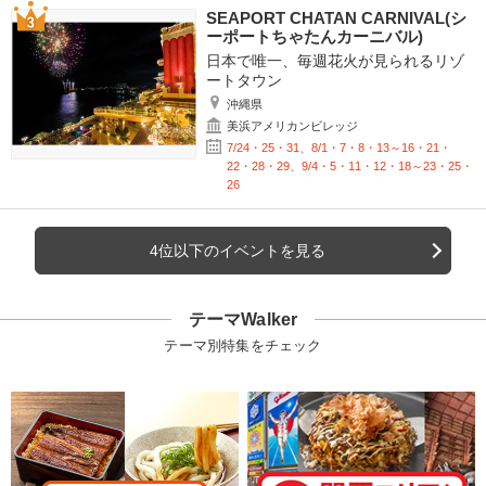
SEAPORT CHATAN CARNIVAL(シ
ーポートちゃたんカーニバル)
日本で唯一、毎週花火が見られるリゾ
ートタウン
沖縄県
美浜アメリカンビレッジ
7/24・25・31、8/1・7・8・13～16・21・
22・28・29、9/4・5・11・12・18～23・25・
26
4位以下のイベントを見る
テーマWalker
テーマ別特集をチェック