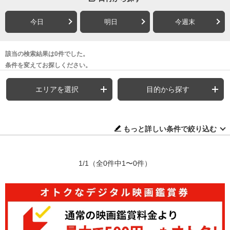
今日
明日
今週末
該当の検索結果は0件でした。
条件を変えてお探しください。
エリアを選択
目的から探す
もっと詳しい条件で絞り込む
1/1
（全0件中1〜0件）