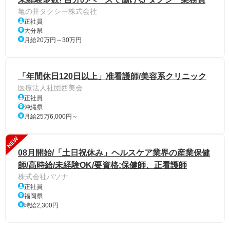
亀の井タクシー株式会社
正社員
大分県
月給20万円～30万円
「年間休日120日以上」准看護師/美容系クリニック
医療法人社団西美会
正社員
沖縄県
月給25万6,000円～
NEW
08月開始/「土日祝休み」ヘルスケア業界の産業保健
師/高時給/未経験OK/要資格:保健師、正看護師
株式会社パソナ
正社員
福岡県
時給2,300円