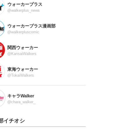
ウォーカープラス
@walkerplus_news
ウォーカープラス漫画部
@walkerpluscomic
関西ウォーカー
@KansaiWalkers
東海ウォーカー
@TokaiWalkers
キャラWalker
@chara_walker_
部イチオシ