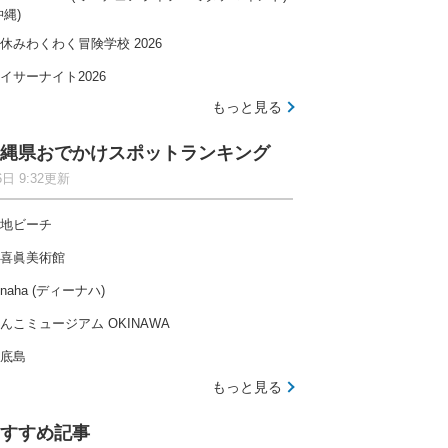
沖縄)
休みわくわく冒険学校 2026
イサーナイト2026
もっと見る
縄県おでかけスポットランキング
6日 9:32更新
地ビーチ
喜眞美術館
-naha (ディーナハ)
んこミュージアム OKINAWA
底島
もっと見る
すすめ記事