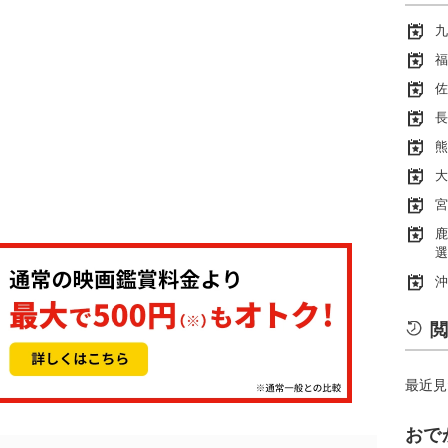
九
福
佐
長
熊
大
宮
鹿
選
沖
閲
最近見
おで