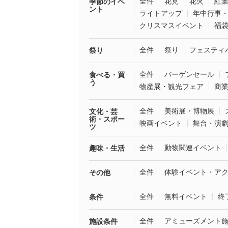
全件
花見
花火
紅
季節のイベ
ント
ライトアップ
年中行事
クリスマスイベント
福
全件
祭り
フェスティ
祭り
全件
バーゲンセール
食べる・買
う
物産展・観光フェア
商
全件
美術展・博物展
文化・芸
術・スポー
映画イベント
舞台・演
ツ
全件
動物関連イベント
趣味・生活
全件
体験イベント・ア
その他
全件
無料イベント
終
条件
全件
アミューズメント
施設条件