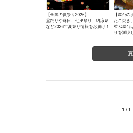
【全国の夏祭り2026】
【屋台のあ
盆踊りや縁日、七夕祭り、納涼祭
たこ焼き
など2026年夏祭り情報をお届け！
並ぶ屋台
りを満喫
夏
1
/ 