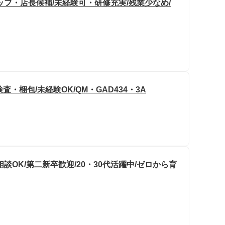
フ・店長候補/未経験可・研修充実/残業少なめ/
・梱包/未経験OK/QM・GAD434・3A
OK/第二新卒歓迎/20・30代活躍中/ゼロから育