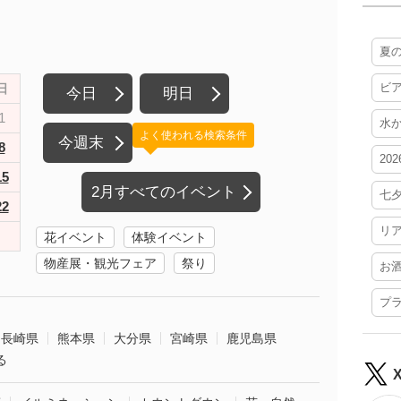
夏
ビ
日
今日
明日
1
水
よく使われる検索条件
今週末
8
20
15
2月すべてのイベント
七
22
リ
花イベント
体験イベント
物産展・観光フェア
祭り
お
プ
長崎県
熊本県
大分県
宮崎県
鹿児島県
る