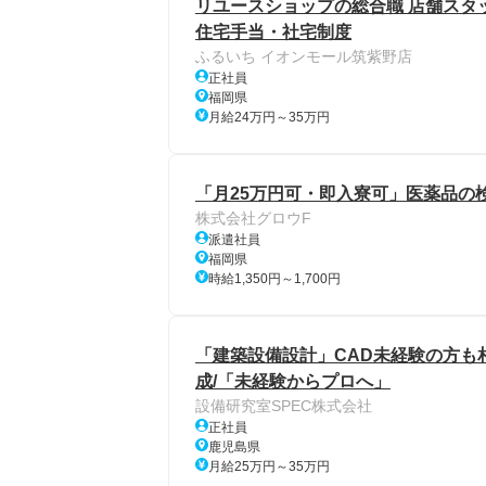
リユースショップの総合職 店舗スタッ
住宅手当・社宅制度
ふるいち イオンモール筑紫野店
正社員
福岡県
月給24万円～35万円
「月25万円可・即入寮可」医薬品の検査
株式会社グロウF
派遣社員
福岡県
時給1,350円～1,700円
「建築設備設計」CAD未経験の方も相談
成/「未経験からプロへ」
設備研究室SPEC株式会社
正社員
鹿児島県
月給25万円～35万円