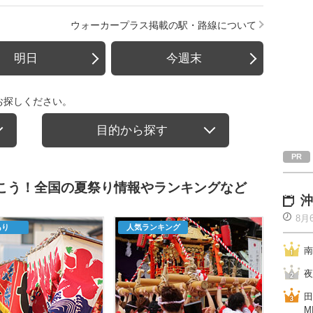
ウォーカープラス掲載の駅・路線について
明日
今週末
お探しください。
目的から探す
行こう！全国の夏祭り情報やランキングなど
沖
8月
あり
人気ランキング
南
夜
田
M