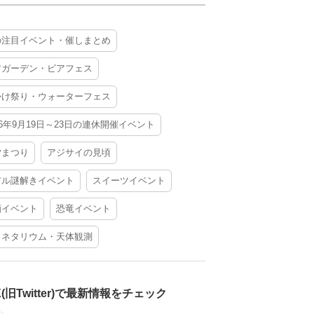
の注目イベント・催しまとめ
アガーデン・ビアフェス
かけ祭り・ウォーターフェス
26年9月19日～23日の連休開催イベント
夕まつり
アジサイの見頃
アル謎解きイベント
スイーツイベント
酒イベント
恐竜イベント
ラネタリウム・天体観測
X(旧Twitter)で最新情報をチェック