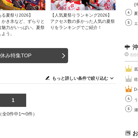
(
夏
る夏祭り2026】
【人気夏祭りランキング2026】
、かき氷など、ずらりと
アクセス数の多かった人気の夏祭
エ
は魅力がいっぱい。夏祭
りをランキングでご紹介！
しよう。
沖
休み特集TOP
8月
底
もっと詳しい条件で絞り込む
佐
D
う
1
瀬
1（全0件中1〜0件）
お