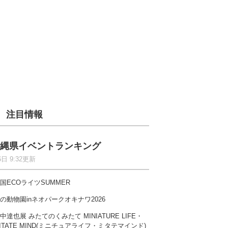
注目情報
縄県イベントランキング
6日 9:32更新
国ECOライツSUMMER
の動物園inネオパークオキナワ2026
中達也展 みたてのくみたて MINIATURE LIFE・
ITATE MIND(ミニチュアライフ・ミタテマインド)