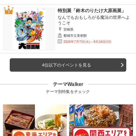
特別展「鈴木のりたけ大原画展」
なんでもおもしろがる魔法の世界へよ
うこそ
宮崎県
都城市立美術館
2026年7月7日(火)～8月16日(日)
4位以下のイベントを見る
テーマWalker
テーマ別特集をチェック