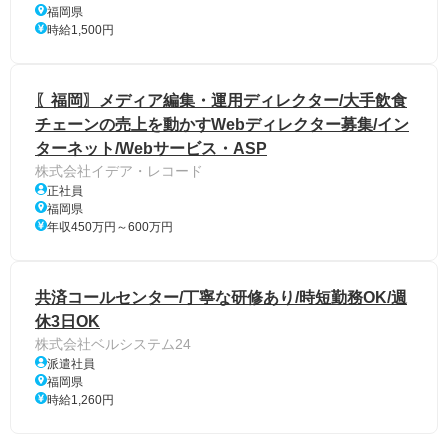
福岡県
時給1,500円
〖福岡〗メディア編集・運用ディレクター/大手飲食
チェーンの売上を動かすWebディレクター募集/イン
ターネット/Webサービス・ASP
株式会社イデア・レコード
正社員
福岡県
年収450万円～600万円
共済コールセンター/丁寧な研修あり/時短勤務OK/週
休3日OK
株式会社ベルシステム24
派遣社員
福岡県
時給1,260円