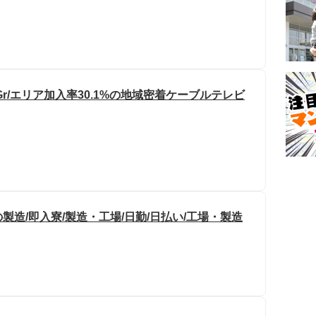
r/エリア加入率30.1%の地域密着ケーブルテレビ
造/即入寮/製造・工場/日勤/日払い/工場・製造