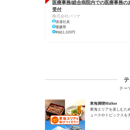
医療事務/総合病院内での医療事務のお
受付
株式会社パソナ
派遣社員
愛媛県
時給1,320円
テ
テー
東海満喫Walker
東海エリアを楽しむた
ュースやトピックスを