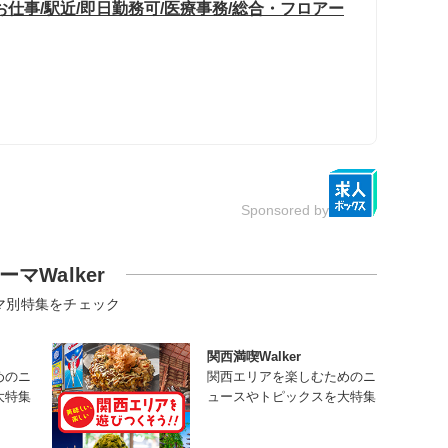
仕事/駅近/即日勤務可/医療事務/総合・フロアー
Sponsored by
ーマWalker
マ別特集をチェック
関西満喫Walker
めのニ
関西エリアを楽しむためのニ
大特集
ュースやトピックスを大特集