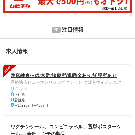
注目情報
求人情報
NEW
臨床検査技師/常勤/診療所/退職金あり/託児所あり
医療法人ヒューマンリプロダクション つばきウイメンズク
リニック
正社員
愛媛県
月給22万円～40万円
ワクチンシール、コンビニラベル、選挙ポスターシ
ール──全部、ウチの製品