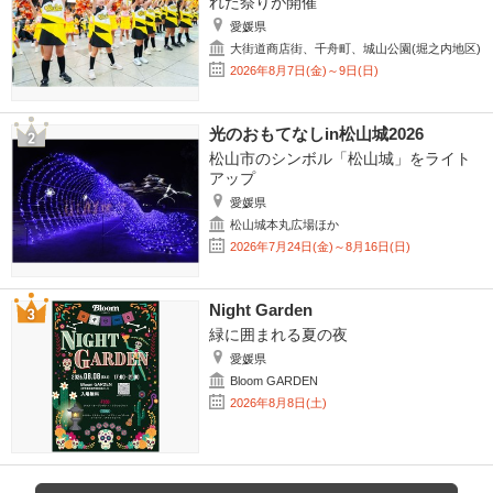
れた祭りが開催
愛媛県
大街道商店街、千舟町、城山公園(堀之内地区)
2026年8月7日(金)～9日(日)
光のおもてなしin松山城2026
松山市のシンボル「松山城」をライト
アップ
愛媛県
松山城本丸広場ほか
2026年7月24日(金)～8月16日(日)
Night Garden
緑に囲まれる夏の夜
愛媛県
Bloom GARDEN
2026年8月8日(土)