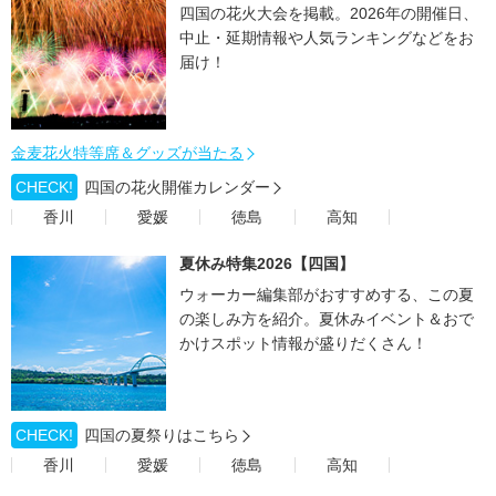
四国の花火大会を掲載。2026年の開催日、
中止・延期情報や人気ランキングなどをお
届け！
金麦花火特等席＆グッズが当たる
CHECK!
四国の花火開催カレンダー
香川
愛媛
徳島
高知
夏休み特集2026【四国】
ウォーカー編集部がおすすめする、この夏
の楽しみ方を紹介。夏休みイベント＆おで
かけスポット情報が盛りだくさん！
CHECK!
四国の夏祭りはこちら
香川
愛媛
徳島
高知