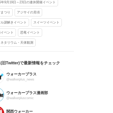
26年9月19日～23日の連休開催イベント
夕まつり
アジサイの見頃
アル謎解きイベント
スイーツイベント
酒イベント
恐竜イベント
ラネタリウム・天体観測
X(旧Twitter)で最新情報をチェック
ウォーカープラス
@walkerplus_news
ウォーカープラス漫画部
@walkerpluscomic
関西ウォーカー