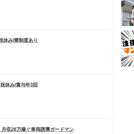
日祝休み/寮制度あり
日祝休み/賞与年3回
中」月収26万稼ぐ車両誘導ガードマン