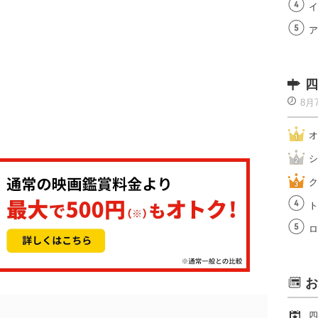
イ
ア
四
8月
オ
シ
ク
ト
ロ
お
四