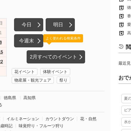
徳
香
日
今日
明日
愛
1
高
よく使われる検索条件
今週末
8
閲
15
2月すべてのイベント
22
最近見
花イベント
体験イベント
おで
物産展・観光フェア
祭り
徳島県
高知県
夏
る
ビ
葉
イルミネーション
カウントダウン
花・自然
水
・歳時記
味覚狩り・フルーツ狩り