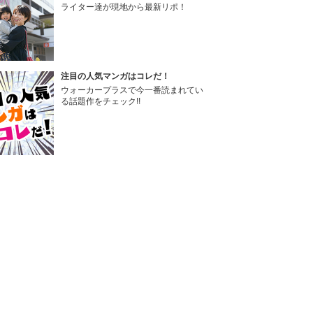
ライター達が現地から最新リポ！
注目の人気マンガはコレだ！
ウォーカープラスで今一番読まれてい
る話題作をチェック!!