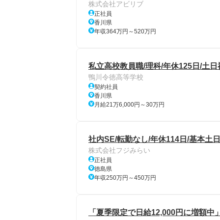
株式会社アビリブ
正社員
香川県
年収364万円～520万円
私立高校教員職/理科/年休125日/土
鴨川令徳高等学校
契約社員
香川県
月給21万6,000円～30万円
社内SE/転勤なし/年休114日/基本土
株式会社フジみらい
正社員
徳島県
年収250万円～450万円
「夏季限定で日給12,000円に増額