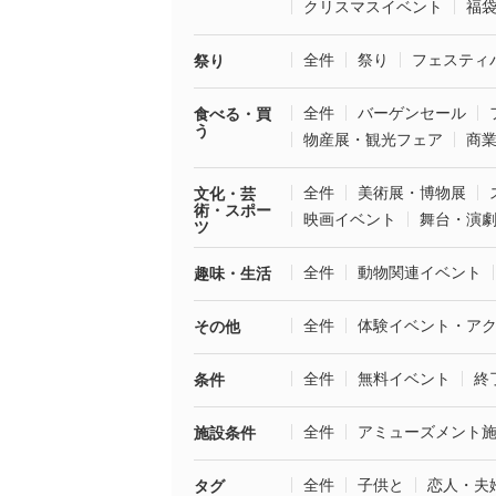
クリスマスイベント
福
全件
祭り
フェスティ
祭り
全件
バーゲンセール
食べる・買
う
物産展・観光フェア
商
全件
美術展・博物展
文化・芸
術・スポー
映画イベント
舞台・演
ツ
全件
動物関連イベント
趣味・生活
全件
体験イベント・ア
その他
全件
無料イベント
終
条件
全件
アミューズメント
施設条件
全件
子供と
恋人・夫
タグ