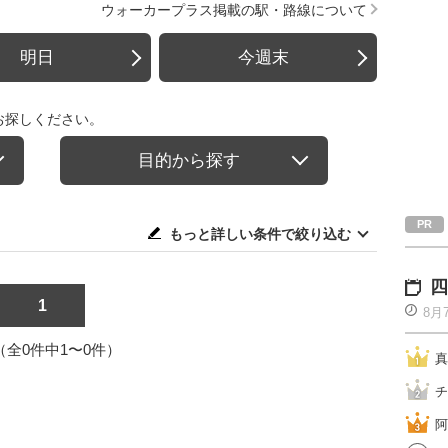
ウォーカープラス掲載の駅・路線について
明日
今週末
お探しください。
目的から探す
もっと詳しい条件で絞り込む
四
1
8月
1（全0件中1〜0件）
真
チ
阿