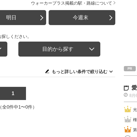
ウォーカープラス掲載の駅・路線について
明日
今週末
お探しください。
目的から探す
もっと詳しい条件で絞り込む
愛
1
8月
1（全0件中1〜0件）
光
権
第