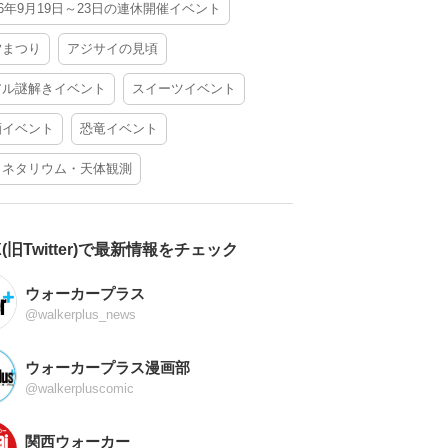
26年9月19日～23日の連休開催イベント
夕まつり
アジサイの見頃
アル謎解きイベント
スイーツイベント
酒イベント
恐竜イベント
ラネタリウム・天体観測
X(旧Twitter)で最新情報をチェック
ウォーカープラス
@walkerplus_news
ウォーカープラス漫画部
@walkerpluscomic
関西ウォーカー