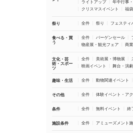
ライトアップ
年中行事
クリスマスイベント
福
全件
祭り
フェスティ
祭り
全件
バーゲンセール
食べる・買
う
物産展・観光フェア
商
全件
美術展・博物展
文化・芸
術・スポー
映画イベント
舞台・演
ツ
全件
動物関連イベント
趣味・生活
全件
体験イベント・ア
その他
全件
無料イベント
終
条件
全件
アミューズメント
施設条件