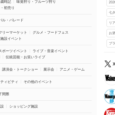
・歳時記
味覚狩り・フルーツ狩り
20
袋・初売り
七
バル・パレード
リ
フリーマーケット
グルメ・フードフェス
お
業施設イベント
プ
スポーツイベント
ライブ・音楽イベント
劇
伝統芸能・お笑いライブ
講演会・トークショー
展示会
アニメ・ゲーム
クティビティ
その他のイベント
了間際
施設
ショッピング施設