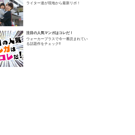
ライター達が現地から最新リポ！
注目の人気マンガはコレだ！
ウォーカープラスで今一番読まれてい
る話題作をチェック!!