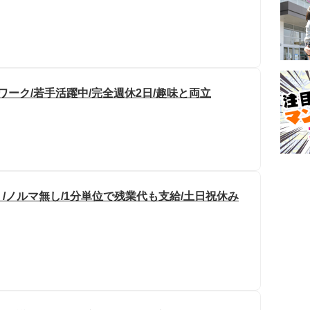
ワーク/若手活躍中/完全週休2日/趣味と両立
/ノルマ無し/1分単位で残業代も支給/土日祝休み