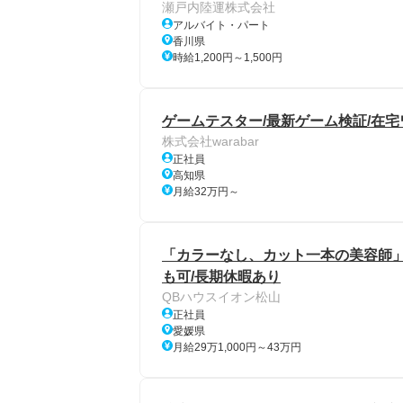
瀬戸内陸運株式会社
アルバイト・パート
香川県
時給1,200円～1,500円
ゲームテスター/最新ゲーム検証/在宅
株式会社warabar
正社員
高知県
月給32万円～
「カラーなし、カット一本の美容師」
も可/長期休暇あり
QBハウスイオン松山
正社員
愛媛県
月給29万1,000円～43万円