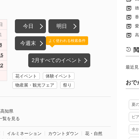
徳
香
日
今日
明日
愛
1
高
よく使われる検索条件
今週末
8
閲
15
2月すべてのイベント
22
最近見
花イベント
体験イベント
おで
物産展・観光フェア
祭り
夏
高知県
ビ
一覧を見る
水
葉
イルミネーション
カウントダウン
花・自然