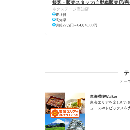
接客・販売スタッフ/自動車販売店/完
ネクステージ高知店
正社員
高知県
月給27万円～64万4,000円
テ
テー
東海満喫Walker
東海エリアを楽しむた
ュースやトピックスを