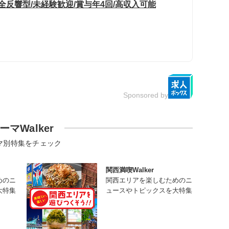
全反響型/未経験歓迎/賞与年4回/高収入可能
Sponsored by
ーマWalker
マ別特集をチェック
関西満喫Walker
めのニ
関西エリアを楽しむためのニ
大特集
ュースやトピックスを大特集