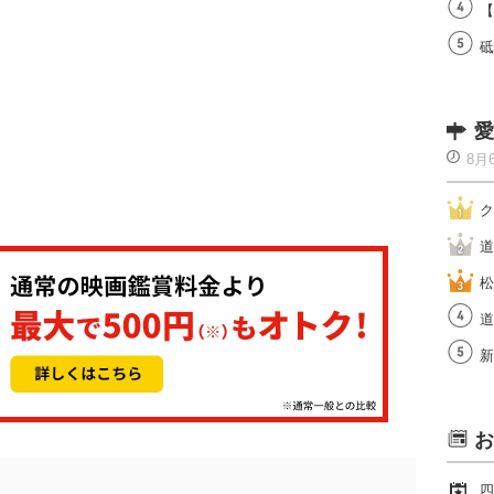
【
砥
愛
8月
ク
道
松
道
新
お
四