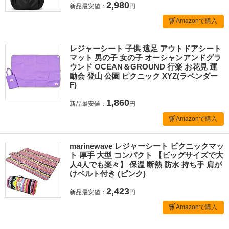
2,980
新品最安値：
円
Amazonで購入
レジャーシート 子供 遠足 アウトドアシート
マット 男の子 女の子 オーシャンアンドグラ
ウンド OCEAN＆GROUND 行楽 お花見 運
動会 登山 公園 ピクニック XYZ(ラベンダー
F)
1,860
新品最安値：
円
Amazonで購入
marinewave レジャーシート ピクニックマッ
ト 厚手 大型 コンパクト 【ビッグサイズで大
人4人でも楽々】 保温 断熱 防水 持ち手 肩が
けベルト付き (ピンク)
2,423
新品最安値：
円
Amazonで購入