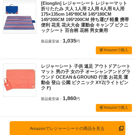
[Elonglin] レジャーシート レジャーマット
折りたたみ 大人 1人用 2人用 4人用 6人用
175×135cm 145*80CM 145*180CM
145*200CM 195*200CM 持ち運び 軽量 携帯
便利 花見 花火大会 運動会 キャンプ ピクニ
ックシート 百合柄 花柄 男女兼用
1,035
新品最安値：
円
Amazonで購入
レジャーシート 子供 遠足 アウトドアシート
マット 男の子 女の子 オーシャンアンドグラ
ウンド OCEAN＆GROUND 行楽 お花見 運
動会 登山 公園 ピクニック XYZ(ライトピン
ク F)
1,860
新品最安値：
円
Amazonで購入
Amazonでレジャーシートの商品を見る