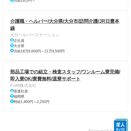
月給19万円～
介護職・ヘルパー/大分県/大分市/訪問介護/JR日豊本
線
大分ヘルパーステーション
正社員
大分県
月給18万6,600円～21万9,500円
部品工場での組立・検査スタッフ/ワンルーム寮完備/
即入寮OK/寮費無料/退寮サポート
Fulfill株式会社
派遣社員
福岡県
時給1,800円～2,250円
Sponsored by