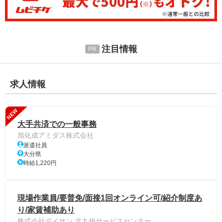
注目情報
求人情報
NEW
大手共済での一般事務
旭化成アミダス株式会社
派遣社員
大分県
時給1,220円
現場作業員/要普免/面接1回オンライン可/紹介制度あ
り/家賃補助あり
株式会社ダイサン 北九州サービスセンター