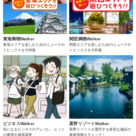
東海満喫Walker
関西満喫Walker
東海エリアを楽しむためのニュースや
関西エリアを楽しむためのニュースや
トピックスを大特集
トピックスを大特集
ビジネスWalker
星野リゾートWalker
気になるビジネスのアレコレ、ヒット
星野リゾートが運営する多彩な施設の
の裏側を徹底調査
最新情報をチェック！