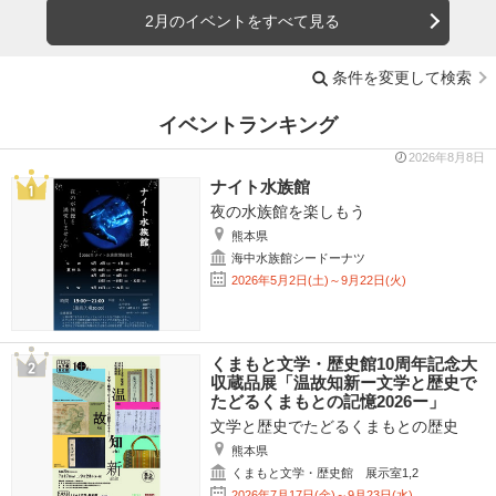
2月のイベントをすべて見る
条件を変更して検索
イベントランキング
2026年8月8日
ナイト水族館
夜の水族館を楽しもう
熊本県
海中水族館シードーナツ
2026年5月2日(土)～9月22日(火)
くまもと文学・歴史館10周年記念大
収蔵品展「温故知新ー文学と歴史で
たどるくまもとの記憶2026ー」
文学と歴史でたどるくまもとの歴史
熊本県
くまもと文学・歴史館 展示室1,2
2026年7月17日(金)～9月23日(水)