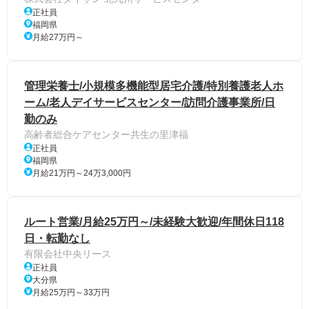
正社員
福岡県
月給27万円～
管理栄養士/小規模多機能型居宅介護/特別養護老人ホ
ーム/老人デイサービスセンター/訪問介護事業所/日
勤のみ
高齢者総合ケアセンター共生の里津福
正社員
福岡県
月給21万円～24万3,000円
ルート営業/月給25万円～/未経験大歓迎/年間休日118
日・転勤なし
有限会社中央リース
正社員
大分県
月給25万円～33万円