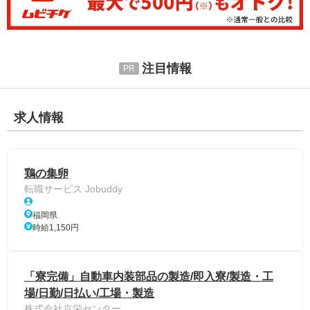
注目情報
求人情報
鶏の集卵
転職サービス Jobuddy
福岡県
時給1,150円
「寮完備」自動車内装部品の製造/即入寮/製造・工
場/日勤/日払い/工場・製造
株式会社京栄センター