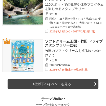
110スポットでの観光や体験プログラム
を楽しめるスタンプラリー
大分県
阿蘇くじゅう国立公園くじゅう地域および祖
母(そぼ)・傾(かたむき)・大崩(おおくえ)ユネ
スコエコパーク大分県地域
2026年7月1日(水)～2027年2月28日(日)
ソフトクリーム王国・竹田 ドライブ
スタンプラリー2026
竹田のソフトクリームを巡る旅へ出か
けよう
大分県
竹田市内対象施設
2026年7月18日(土)～9月27日(日)
4位以下のイベントを見る
テーマWalker
テーマ別特集をチェック