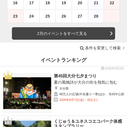
16
17
18
19
20
21
22
23
24
25
26
27
28
2月のイベントをすべて見る
条件を変更して検索
イベントランキング
2026年8月8日
第45回大分七夕まつり
夏の風物詩が大分の街を熱気に包む
大分県
48万人の広場(中央通り一帯)ほか、市内中心部
2026年8月7日(金)・8日(土)
くじゅう＆ユネスコエコパーク体感
スタンプラリー