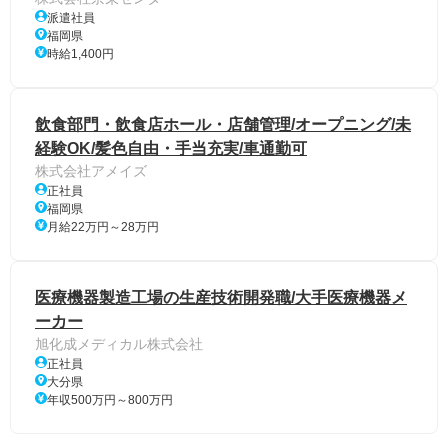
派遣社員
福岡県
時給1,400円
飲食部門・飲食店ホール・店舗管理/オープニング/未
経験OK/髪色自由・手当充実/車通勤可
株式会社アメイズ
正社員
福岡県
月給22万円～28万円
医療機器製造工場の生産技術開発職/大手医療機器メ
ーカー
旭化成メディカル株式会社
正社員
大分県
年収500万円～800万円