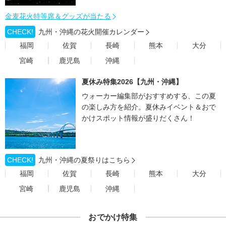
金麦花火特等席＆グッズが当たる
CHECK!
九州・沖縄の花火開催カレンダー
福岡
佐賀
長崎
熊本
大分
宮崎
鹿児島
沖縄
夏休み特集2026【九州・沖縄】
ウォーカー編集部がおすすめする、この夏
の楽しみ方を紹介。夏休みイベント＆おで
かけスポット情報が盛りだくさん！
CHECK!
九州・沖縄の夏祭りはこちら
福岡
佐賀
長崎
熊本
大分
宮崎
鹿児島
沖縄
おでかけ特集