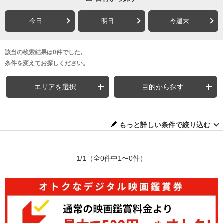
今日
明日
今週末
該当の検索結果は0件でした。
条件を変えてお探しください。
エリアを選択
目的から探す
もっと詳しい条件で絞り込む
1/1
（全0件中1〜0件）