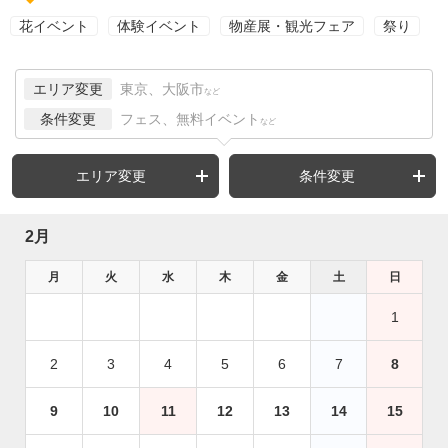
花イベント
体験イベント
物産展・観光フェア
祭り
エリア変更
東京、大阪市
など
条件変更
フェス、無料イベント
など
エリア変更
条件変更
2月
月
火
水
木
金
土
日
1
2
3
4
5
6
7
8
9
10
11
12
13
14
15