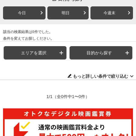
今日
明日
今週末
該当の検索結果は0件でした。
条件を変えてお探しください。
エリアを選択
目的から探す
もっと詳しい条件で絞り込む
1/1
（全0件中1〜0件）