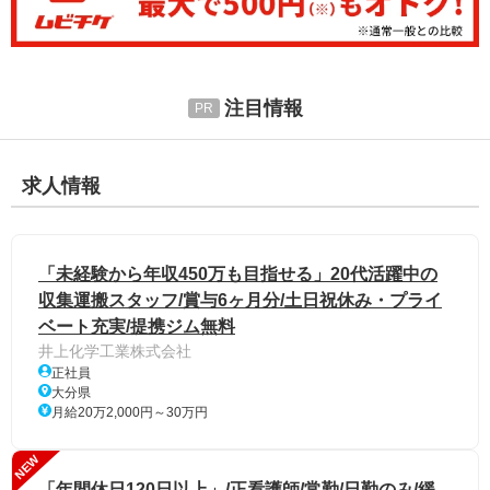
注目情報
求人情報
「未経験から年収450万も目指せる」20代活躍中の
収集運搬スタッフ/賞与6ヶ月分/土日祝休み・プライ
ベート充実/提携ジム無料
井上化学工業株式会社
正社員
大分県
月給20万2,000円～30万円
NEW
「年間休日120日以上」/正看護師/常勤/日勤のみ/緩