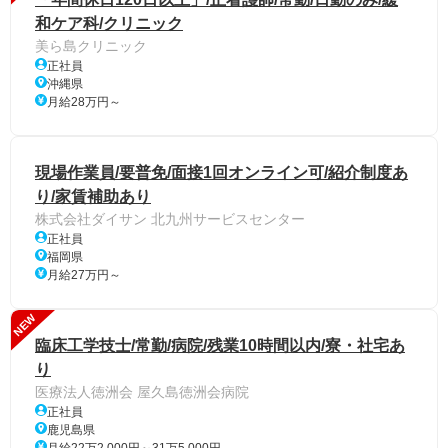
和ケア科/クリニック
美ら島クリニック
正社員
沖縄県
月給28万円～
現場作業員/要普免/面接1回オンライン可/紹介制度あ
り/家賃補助あり
株式会社ダイサン 北九州サービスセンター
正社員
福岡県
月給27万円～
NEW
臨床工学技士/常勤/病院/残業10時間以内/寮・社宅あ
り
医療法人徳洲会 屋久島徳洲会病院
正社員
鹿児島県
月給22万2,000円～31万5,000円