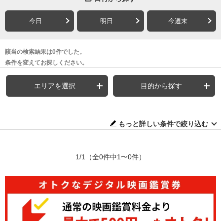
今日
明日
今週末
該当の検索結果は0件でした。
条件を変えてお探しください。
エリアを選択
目的から探す
もっと詳しい条件で絞り込む
1/1
（全0件中1〜0件）