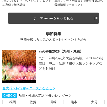
気になるビジネスのアレコレ、ヒット
星野リゾートが運営する多彩な施設の
の裏側を徹底調査
最新情報をチェック！
テーマwalkerをもっと見る
季節特集
季節を感じる人気のスポットやイベントを紹介
花火特集2026【九州・沖縄】
九州・沖縄の花火大会を掲載。2026年の開
催日、中止・延期情報や人気ランキングな
どをお届け！
金麦花火特等席＆グッズが当たる
CHECK!
九州・沖縄の花火開催カレンダー
福岡
佐賀
長崎
熊本
大分