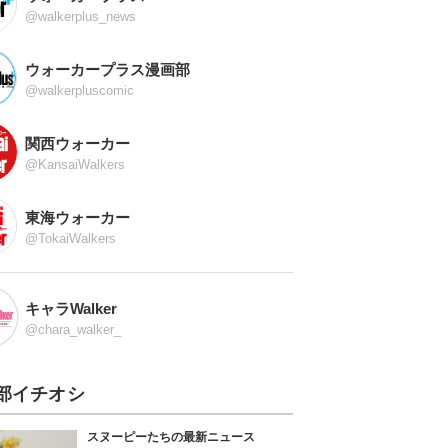
@walkerplus_news
ウォーカープラス漫画部
@walkerpluscomic
関西ウォーカー
@KansaiWalkers
東海ウォーカー
@TokaiWalkers
キャラWalker
@chara_walker_
部イチオシ
スヌーピーたちの最新ニュース