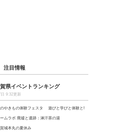
注目情報
賀県イベントランキング
7日 9:32更新
のやきもの体験フェスタ 遊びと学びと体験と!
ームラボ 廃墟と遺跡：淋汗茶の湯
賀城本丸の夏休み