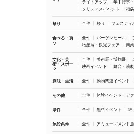
ライトアップ
年中行事
クリスマスイベント
福
全件
祭り
フェスティ
祭り
全件
バーゲンセール
食べる・買
う
物産展・観光フェア
商
全件
美術展・博物展
文化・芸
術・スポー
映画イベント
舞台・演
ツ
全件
動物関連イベント
趣味・生活
全件
体験イベント・ア
その他
全件
無料イベント
終
条件
全件
アミューズメント
施設条件