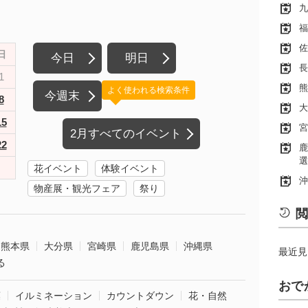
九
福
佐
日
今日
明日
長
1
熊
よく使われる検索条件
今週末
8
大
15
宮
2月すべてのイベント
22
鹿
選
花イベント
体験イベント
沖
物産展・観光フェア
祭り
閲
熊本県
大分県
宮崎県
鹿児島県
沖縄県
最近見
る
おで
葉
イルミネーション
カウントダウン
花・自然