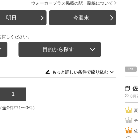
ウォーカープラス掲載の駅・路線について
明日
今週末
お探しください。
目的から探す
もっと詳しい条件で絞り込む
佐
1
8月
1（全0件中1〜0件）
夏
チ
佐