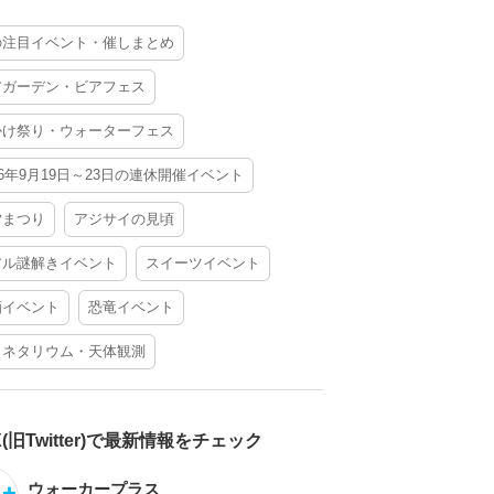
の注目イベント・催しまとめ
アガーデン・ビアフェス
かけ祭り・ウォーターフェス
26年9月19日～23日の連休開催イベント
夕まつり
アジサイの見頃
アル謎解きイベント
スイーツイベント
酒イベント
恐竜イベント
ラネタリウム・天体観測
X(旧Twitter)で最新情報をチェック
ウォーカープラス