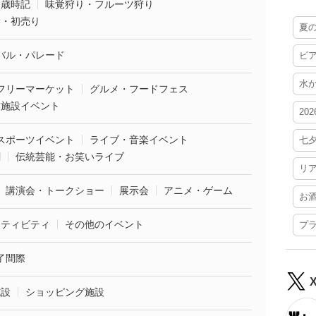
・歳時記
味覚狩り・フルーツ狩り
袋・初売り
夏
バル・パレード
ビ
水
フリーマーケット
グルメ・フードフェス
業施設イベント
20
スポーツイベント
ライブ・音楽イベント
七
劇
伝統芸能・お笑いライブ
リ
講演会・トークショー
展示会
アニメ・ゲーム
お
クティビティ
その他のイベント
プ
了間際
施設
ショッピング施設