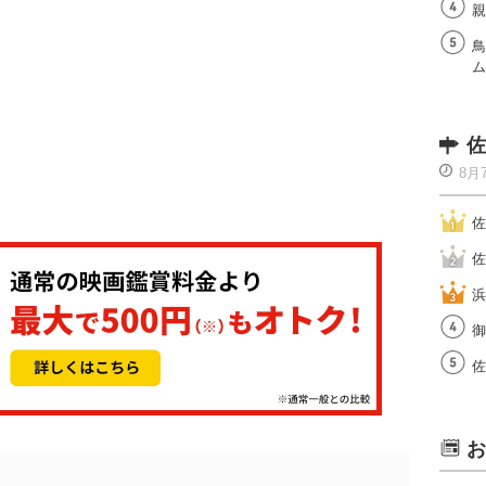
親
鳥
ム
佐
8月
佐
佐
浜
御
佐
お