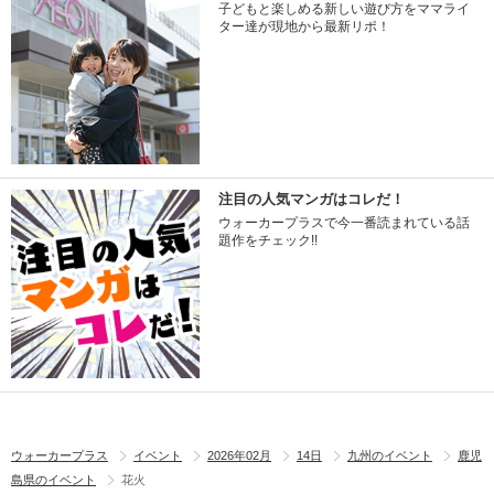
子どもと楽しめる新しい遊び方をママライ
ター達が現地から最新リポ！
注目の人気マンガはコレだ！
ウォーカープラスで今一番読まれている話
題作をチェック!!
ウォーカープラス
イベント
2026年02月
14日
九州のイベント
鹿児
島県のイベント
花火