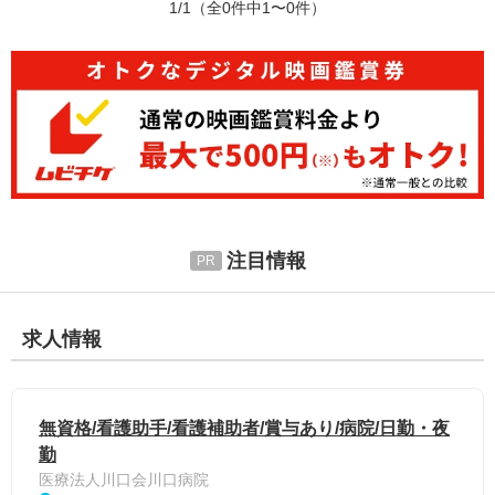
1/1
（全0件中1〜0件）
注目情報
求人情報
無資格/看護助手/看護補助者/賞与あり/病院/日勤・夜
勤
医療法人川口会川口病院