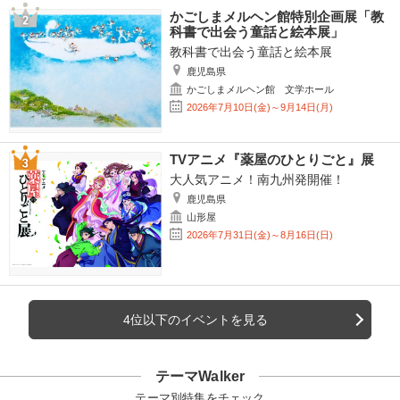
かごしまメルヘン館特別企画展「教
科書で出会う童話と絵本展」
教科書で出会う童話と絵本展
鹿児島県
かごしまメルヘン館 文学ホール
2026年7月10日(金)～9月14日(月)
TVアニメ『薬屋のひとりごと』展
大人気アニメ！南九州発開催！
鹿児島県
山形屋
2026年7月31日(金)～8月16日(日)
4位以下のイベントを見る
テーマWalker
テーマ別特集をチェック