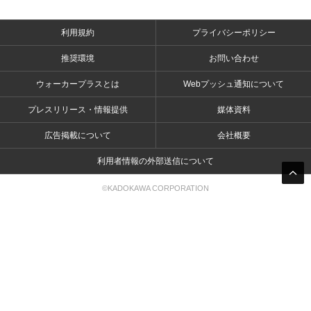
利用規約
プライバシーポリシー
推奨環境
お問い合わせ
ウォーカープラスとは
Webプッシュ通知について
プレスリリース・情報提供
媒体資料
広告掲載について
会社概要
利用者情報の外部送信について
©KADOKAWA CORPORATION