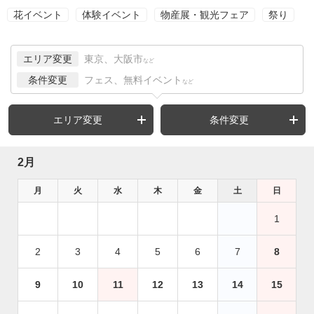
花イベント
体験イベント
物産展・観光フェア
祭り
エリア変更
東京、大阪市
など
条件変更
フェス、無料イベント
など
エリア変更
条件変更
2月
月
火
水
木
金
土
日
1
2
3
4
5
6
7
8
9
10
11
12
13
14
15