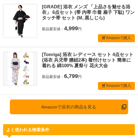
[GRADE] 浴衣 メンズ 「上品さを魅せる浴
衣」 6点セット (帯 内帯 巾着 扇子 下駄) ワン
タッチ帯 セット (M, 黒しじら)
4,999
新品最安値：
円
Amazonで購入
[Tonriga] 浴衣 レディース セット 4点セット
(浴衣 兵児帯 腰紐2本) 着付けセット 簡単に
着れる 綿100% 夏祭り 花火大会
6,799
新品最安値：
円
Amazonで購入
Amazonで浴衣の商品を見る
よく使われる検索条件