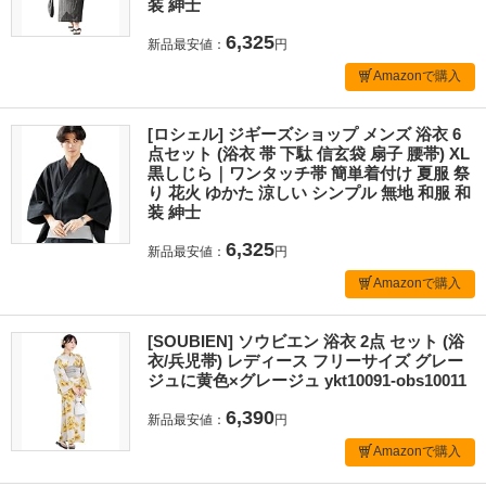
装 紳士
6,325
新品最安値：
円
Amazonで購入
[ロシェル] ジギーズショップ メンズ 浴衣 6
点セット (浴衣 帯 下駄 信玄袋 扇子 腰帯) XL
黒しじら｜ワンタッチ帯 簡単着付け 夏服 祭
り 花火 ゆかた 涼しい シンプル 無地 和服 和
装 紳士
6,325
新品最安値：
円
Amazonで購入
[SOUBIEN] ソウビエン 浴衣 2点 セット (浴
衣/兵児帯) レディース フリーサイズ グレー
ジュに黄色×グレージュ ykt10091-obs10011
6,390
新品最安値：
円
Amazonで購入