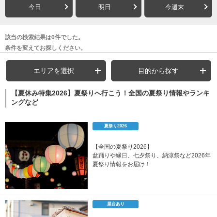
今日
明日
今週末
該当の検索結果は0件でした。
条件を変えてお探しください。
エリアを選択
目的から探す
【夏休み特集2026】夏祭りへ行こう！全国の夏祭り情報やランキ
ングなど
夏祭り2026
【全国の夏祭り2026】
盆踊りや縁日、七夕祭り、納涼祭など2026年
夏祭り情報をお届け！
屋台あり