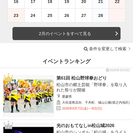
16
17
18
19
20
21
22
23
24
25
26
27
28
2月のイベントをすべて見る
条件を変更して検索
イベントランキング
2026年8月8日
第61回 松山野球拳おどり
松山市の郷土芸能「野球拳」を取り入
れた祭りが開催
愛媛県
大街道商店街、千舟町、城山公園(堀之内地区)
2026年8月7日(金)～9日(日)
光のおもてなしin松山城2026
松山市のシンボル「松山城」をライト