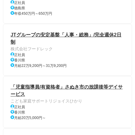
正社員
徳島県
年収450万円～650万円
JTグループの安定基盤「人事・総務」/完全週休2日
制
株式会社フードレック
正社員
香川県
月給22万9,200円～31万9,200円
「児童指導員/有資格者」さぬき市の放課後等デイサ
ービス
こども家庭サポートリジョイスひかり
正社員
香川県
月給20万5,000円～