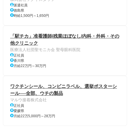
派遣社員
徳島県
時給1,500円～1,650円
「駅チカ」准看護師/残業ほぼなし/内科・外科・その
他クリニック
医療法人社団聖モニカ会 聖母眼科医院
正社員
香川県
月給22万円～30万円
ワクチンシール、コンビニラベル、選挙ポスターシ
ール──全部、ウチの製品
マルウ接着株式会社
正社員
愛媛県
月給22万5,000円～28万円