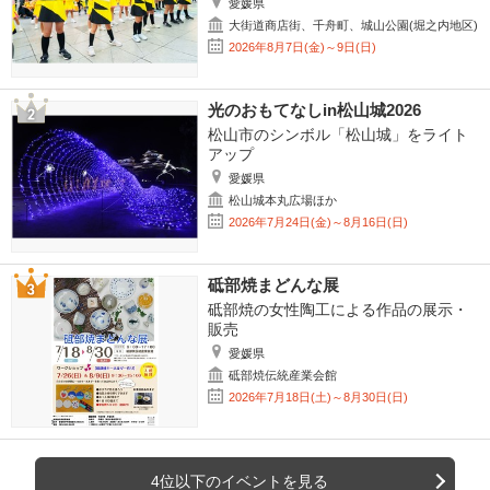
愛媛県
大街道商店街、千舟町、城山公園(堀之内地区)
2026年8月7日(金)～9日(日)
光のおもてなしin松山城2026
松山市のシンボル「松山城」をライト
アップ
愛媛県
松山城本丸広場ほか
2026年7月24日(金)～8月16日(日)
砥部焼まどんな展
砥部焼の女性陶工による作品の展示・
販売
愛媛県
砥部焼伝統産業会館
2026年7月18日(土)～8月30日(日)
4位以下のイベントを見る