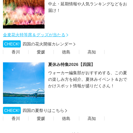
中止・延期情報や人気ランキングなどをお
届け！
金麦花火特等席＆グッズが当たる
CHECK!
四国の花火開催カレンダー
香川
愛媛
徳島
高知
夏休み特集2026【四国】
ウォーカー編集部がおすすめする、この夏
の楽しみ方を紹介。夏休みイベント＆おで
かけスポット情報が盛りだくさん！
CHECK!
四国の夏祭りはこちら
香川
愛媛
徳島
高知