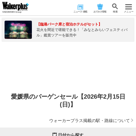
ニュース･連載
おでかけ情報
検 索
メニュー
【臨港パーク席と宿泊ホテルがセット】
花火を間近で堪能できる！「みなとみらいフェスティバ
ル」鑑賞ツアーを販売中
愛媛県のバーゲンセール【2026年2月15日
(日)】
ウォーカープラス掲載の駅・路線について
日付から探す