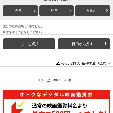
今日
明日
今週末
該当の検索結果は0件でした。
条件を変えてお探しください。
エリアを選択
目的から探す
もっと詳しい条件で絞り込む
1/1
（全0件中1〜0件）