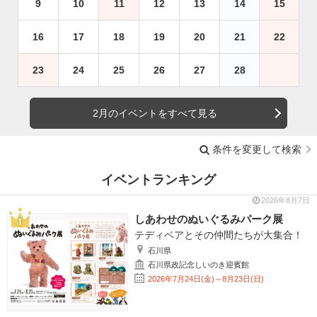
9
10
11
12
13
14
15
16
17
18
19
20
21
22
23
24
25
26
27
28
2月のイベントをすべて見る
条件を変更して検索
イベントランキング
2026年8月7日
しあわせのぬいぐるみパーク展
テディベアとその仲間たちが大集合！
石川県
石川県政記念しいのき迎賓館
2026年7月24日(金)～8月23日(日)