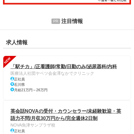
注目情報
求人情報
NEW
「駅チカ」/正看護師/常勤/日勤のみ/泌尿器科/内科
医療法人社団ヤベツ会金澤なかでクリニック
正社員
石川県
月給21万円～26万円
英会話NOVAの受付・カウンセラー/未経験歓迎・英
語力不問/月収30万円から/完全週休2日制
NOVA魚津サンプラザ校
正社員