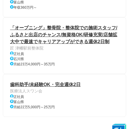
富山県
年収360万円～
「オープニング」整骨院・整体院での施術スタッフ/
ふるさと出店のチャンス/無資格OK/研修充実/店舗拡
大中で最速でキャリアアップができる週休2日制
匠 津幡駅前整体院
正社員
石川県
月給23万4,000円～35万円
歯科助手/未経験OK・完全週休2日
医療法人スワン会
正社員
富山県
月給22万5,000円～25万円