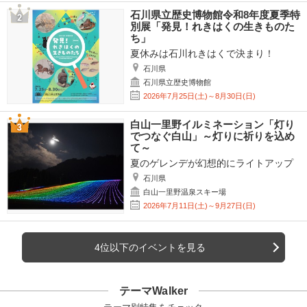
石川県立歴史博物館令和8年度夏季特
別展「発見！れきはくの生きものた
ち」
夏休みは石川れきはくで決まり！
石川県
石川県立歴史博物館
2026年7月25日(土)～8月30日(日)
白山一里野イルミネーション「灯り
でつなぐ白山」～灯りに祈りを込め
て～
夏のゲレンデが幻想的にライトアップ
石川県
白山一里野温泉スキー場
2026年7月11日(土)～9月27日(日)
4位以下のイベントを見る
テーマWalker