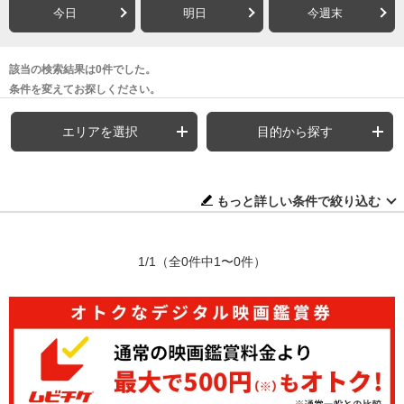
今日
明日
今週末
該当の検索結果は0件でした。
条件を変えてお探しください。
エリアを選択
目的から探す
もっと詳しい条件で絞り込む
1/1
（全0件中1〜0件）