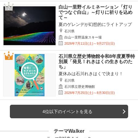
白山一里野イルミネーション「灯り
でつなぐ白山」～灯りに祈りを込め
て～
夏のゲレンデが幻想的にライトアップ
石川県
白山一里野温泉スキー場
2026年7月11日(土)～9月27日(日)
石川県立歴史博物館令和8年度夏季特
別展「発見！れきはくの生きものた
ち」
夏休みは石川れきはくで決まり！
石川県
石川県立歴史博物館
2026年7月25日(土)～8月30日(日)
4位以下のイベントを見る
テーマWalker