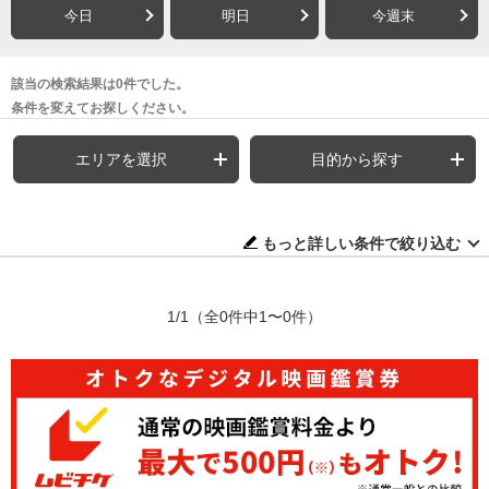
今日
明日
今週末
該当の検索結果は0件でした。
条件を変えてお探しください。
エリアを選択
目的から探す
もっと詳しい条件で絞り込む
1/1
（全0件中1〜0件）