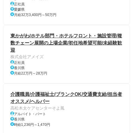
正社員
愛媛県
月給32万3,400円～50万円
東かがわ/ホテル部門・ホテルフロント・施設管理/複
数チェーン展開の上場企業/初任地希望可能/未経験歓
迎
株式会社アメイズ
正社員
香川県
月給22万円～28万円
介護職員/介護福祉士/ブランクOK/交通費支給/担当者
オススメ/ヘルパー
高松木太ケアセンターそよ風
アルバイト・パート
香川県
時給1,236円～1,470円