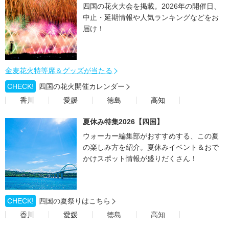
四国の花火大会を掲載。2026年の開催日、
中止・延期情報や人気ランキングなどをお
届け！
金麦花火特等席＆グッズが当たる
CHECK!
四国の花火開催カレンダー
香川
愛媛
徳島
高知
夏休み特集2026【四国】
ウォーカー編集部がおすすめする、この夏
の楽しみ方を紹介。夏休みイベント＆おで
かけスポット情報が盛りだくさん！
CHECK!
四国の夏祭りはこちら
香川
愛媛
徳島
高知